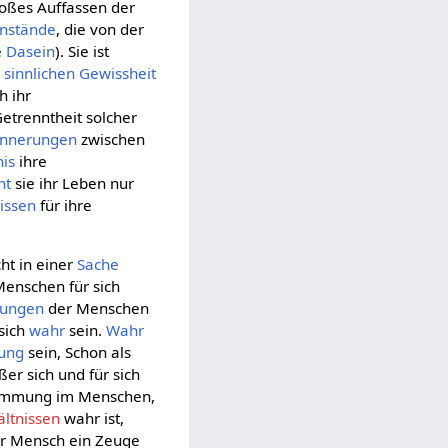
loßes Auffassen der
nstände
, die von der
e
Dasein
). Sie ist
r
sinnlichen Gewissheit
h ihr
trenntheit solcher
innerungen
zwischen
is
ihre
ht
sie ihr Leben nur
issen
für ihre
cht in einer
Sache
Menschen für sich
rungen
der Menschen
sich
wahr
sein.
Wahr
ung
sein, Schon als
ßer sich und für sich
timmung im Menschen,
ltnissen
wahr ist,
er Mensch ein Zeuge