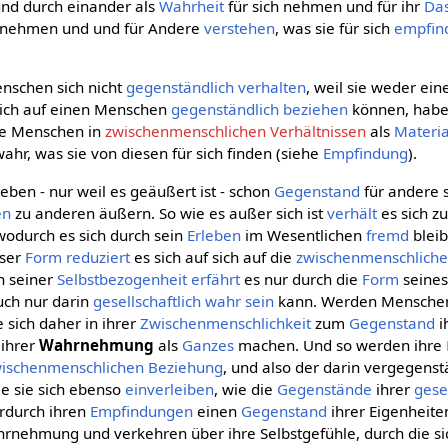
nd durch einander als
Wahrheit
für sich nehmen und für ihr
Da
h nehmen und und für Andere
verstehen
, was sie für sich
empfin
enschen sich nicht
gegenständlich
verhalten
, weil sie weder ei
ich auf einen Menschen
gegenständlich
beziehen
können, habe
re Menschen in
zwischenmenschlichen Verhältnissen
als
Materia
ahr, was sie von diesen für sich finden (siehe
Empfindung
).
ben - nur weil es geäußert ist - schon
Gegenstand
für andere 
en
zu anderen äußern. So wie es außer sich ist
verhält
es sich zu
 wodurch es sich durch sein
Erleben
im Wesentlichen
fremd
bleib
eser
Form
reduziert
es sich auf sich auf die
zwischenmenschlich
In seiner
Selbstbezogenheit
erfährt
es nur durch die
Form
seine
uch nur darin
gesellschaftlich
wahr
sein
kann. Werden Menschen 
e sich daher in ihrer
Zwischenmenschlichkeit
zum
Gegenstand
i
ihrer
Wahrnehmung
als
Ganzes
machen. Und so werden ihre
ischenmenschlichen Beziehung
, und also der darin vergegens
die sie sich ebenso
einverleiben
, wie die
Gegenstände
ihrer
gese
erdurch ihren
Empfindungen
einen
Gegenstand
ihrer Eigenheite
ahrnehmung und verkehren über ihre Selbstgefühle, durch die si