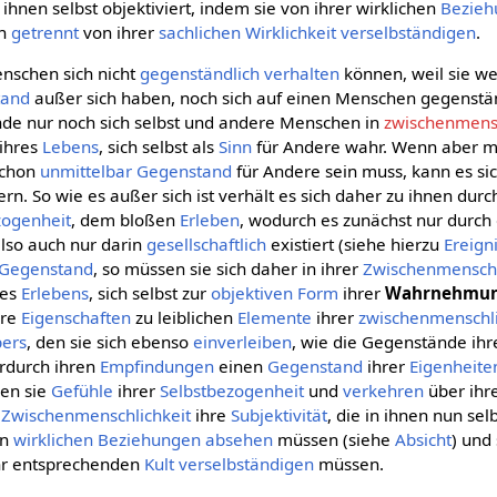
 ihnen selbst objektiviert, indem sie von ihrer wirklichen
Bezieh
ch
getrennt
von ihrer
sachlichen
Wirklichkeit
verselbständigen
.
enschen sich nicht
gegenständlich
verhalten
können, weil sie w
tand
außer sich haben, noch sich auf einen Menschen gegenstä
de nur noch sich selbst und andere Menschen in
zwischenmens
ihres
Lebens
, sich selbst als
Sinn
für Andere wahr. Wenn aber m
 schon
unmittelbar
Gegenstand
für Andere sein muss, kann es si
. So wie es außer sich ist verhält es sich daher zu ihnen durch
zogenheit
, dem bloßen
Erleben
, wodurch es zunächst nur durch
lso auch nur darin
gesellschaftlich
existiert (siehe hierzu
Ereign
Gegenstand
, so müssen sie sich daher in ihrer
Zwischenmenschl
res
Erlebens
, sich selbst zur
objektiven
Form
ihrer
Wahrnehmu
hre
Eigenschaften
zu leiblichen
Elemente
ihrer
zwischenmenschl
pers
, den sie sich ebenso
einverleiben
, wie die Gegenstände ih
erdurch ihren
Empfindungen
einen
Gegenstand
ihrer
Eigenheite
gen sie
Gefühle
ihrer
Selbstbezogenheit
und
verkehren
über ihr
e
Zwischenmenschlichkeit
ihre
Subjektivität
, die in ihnen nun sel
en
wirklichen
Beziehungen
absehen
müssen (siehe
Absicht
) und
hr entsprechenden
Kult
verselbständigen
müssen.