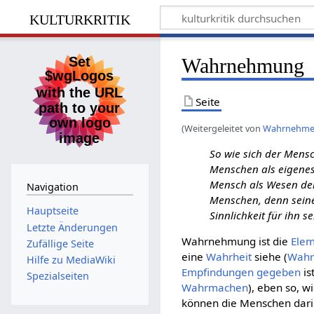
kulturkritik
Wahrnehmung
Seite
(Weitergeleitet von
Wahrnehme
So wie sich der Mens
Menschen als eigenes
Mensch als Wesen der
Navigation
Menschen, denn seine
Hauptseite
Sinnlichkeit für ihn s
Letzte Änderungen
Wahrnehmung ist die
Ele
Zufällige Seite
eine
Wahrheit
siehe (
Wahr
Hilfe zu MediaWiki
Empfindungen
gegeben
is
Spezialseiten
Wahrmachen
), eben so, w
können die Menschen darin