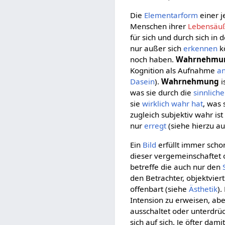
Die
Elementarform
einer 
Menschen ihrer
Lebensäu
für sich und durch sich in
nur außer sich
erkennen
k
noch haben.
Wahrnehmu
Kognition als Aufnahme
a
Dasein
).
Wahrnehmung
i
was sie durch die
sinnliche
sie
wirklich
wahr hat
, was 
zugleich subjektiv wahr is
nur
erregt
(siehe hierzu a
Ein
Bild
erfüllt immer sch
dieser vergemeinschaftet od
betreffe die auch nur den
den Betrachter, objektvie
offenbart (siehe
Ästhetik
).
Intension zu erweisen, abe
ausschaltet oder unterdrüc
sich auf sich. Je öfter dam