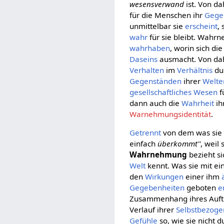
wesensverwand
ist. Von da
für die Menschen ihr
Gege
unmittelbar sie
erscheint
,
wahr
für sie bleibt. Wahr
wahrhaben
, worin sich di
Daseins
ausmacht. Von dah
Verhalten
im
Verhältnis
du
Gegenständen
ihrer
Welte
gesellschaftliches
Wesen
f
dann auch die
Wahrheit
ih
Warnehmungsidentität
.
Getrennt
von dem was si
einfach
überkommt''
, weil
Wahrnehmung
bezieht s
Welt
kennt. Was sie mit e
den
Wirkungen
einer ihm
Gegebenheiten
geboten
e
Zusammenhang ihres Auft
Verlauf ihrer
Selbstbezoge
Gefühle
so, wie sie nicht d