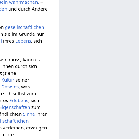
sein
wahrmachen
, –
den
und durch Andere
nen
gesellschaftlichen
n sie im Grunde nur
l
ihres
Lebens
, sich
sein muss, kann es
 ihnen durch sich
t (siehe
e
Kultur
seiner
s
Daseins
, was
sich selbst zum
hres
Erlebens
, sich
Eigenschaften
zum
tändlichten
Sinne
ihrer
llschaftlichen
n verleihen, erzeugen
ch ihre