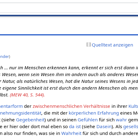
Quelltext anzeigen
nder
)
ch ... nur im Menschen erkennen kann, erkennt er sich erst dann
 Wesen, wenn sein Wesen ihm im andern auch als anderes Wesen 
 Natur, als natürliches Wesen, hat die Natur seines Wesens in j
 eigene Sinnlichkeit ist erst durch den andern Menschen als men
elbst.
(MEW 40, S. 544).
mentarform
der
zwischenmenschlichen Verhältnisse
in ihrer
Kult
nehmungsidentität
, die mit der
körperlichen
Erfahrung
eines M
t (siehe
Gegebenheit
) und in seinen
Gefühlen
für sich
wahr
gema
ie er hier oder dort mal eben so
da ist
(siehe
Dasein
). Als
gesell
 also nur finden, was sie in
Wahrheit
für sich und durch andere