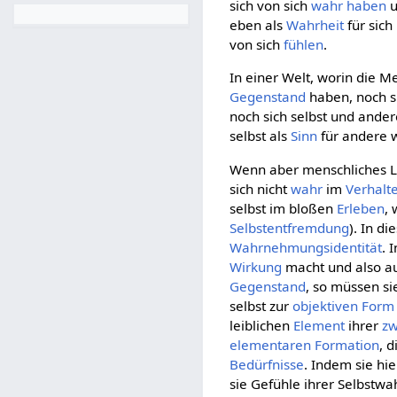
sich von sich
wahr haben
u
eben als
Wahrheit
für sic
von sich
fühlen
.
In einer Welt, worin die M
Gegenstand
haben, noch s
noch sich selbst und ande
selbst als
Sinn
für andere w
Wenn aber menschliches Le
sich nicht
wahr
im
Verhalt
selbst im bloßen
Erleben
,
Selbstentfremdung
). In di
Wahrnehmungsidentität
. 
Wirkung
macht und also a
Gegenstand
, so müssen si
selbst zur
objektiven
Form
leiblichen
Element
ihrer
zw
elementaren Formation
, 
Bedürfnisse
. Indem sie hi
sie Gefühle ihrer Selbstw