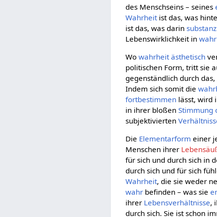
des Menschseins – seines
Wahrheit
ist das, was hin
ist das, was darin
substanzi
Lebenswirklichkeit in
wahr
Wo
wahrheit
ästhetisch
ver
politischen Form, tritt sie 
gegenständlich durch das,
Indem sich somit die
wahr
fortbestimmen
lässt, wird
in ihrer bloßen
Stimmung
subjektivierten
Verhältnis
Die
Elementarform
einer 
Menschen ihrer
Lebensäu
für sich und durch sich in
durch sich und für sich fü
Wahrheit
, die sie weder 
wahr
befinden – was sie
e
ihrer
Lebensverhältnisse
, 
durch sich. Sie ist schon 