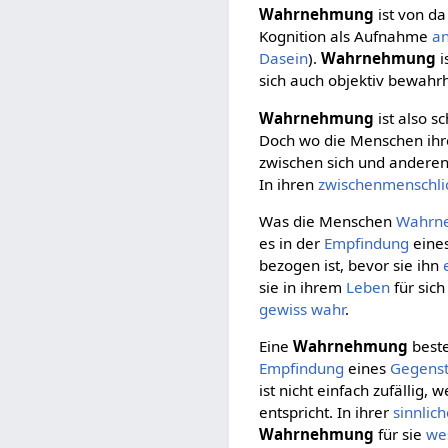
Wahrnehmung
ist von da
Kognition als Aufnahme
a
Dasein
).
Wahrnehmung
i
sich auch objektiv bewahrh
Wahrnehmung
ist also 
Doch wo die Menschen ih
zwischen sich und anderen
In ihren
zwischenmenschli
Was die Menschen
Wahrn
es in der
Empfindung
eine
bezogen ist, bevor sie ihn
sie in ihrem
Leben
für sic
gewiss
wahr
.
Eine
Wahrnehmung
beste
Empfindung
eines
Gegens
ist nicht einfach zufällig,
entspricht. In ihrer
sinnlic
Wahrnehmung
für sie
we