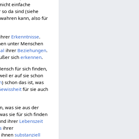
nicht einfache
r so da sind (siehe
ewahren kann, also für
ihrer
Erkenntnisse
.
schen unter Menschen
al
ihrer
Beziehungen
.
ußer sich
erkennen
.
ensch für sich finden,
 weil er auf sie schon
m
) schon das ist, was
Gewissheit
für sie auch
n, was sie aus der
was sie für sich finden
nd ihrer
Lebenszeit
s
ihrer
o ihnen
substanziell