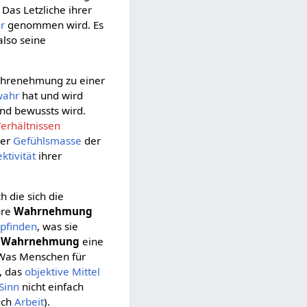
Das Letzliche ihrer
r
genommen wird. Es
also seine
ahrenehmung zu einer
wahr
hat und wird
nd bewussts wird.
erhältnissen
ner
Gefühlsmasse
der
ktivität
ihrer
ch die sich die
ihre
Wahrnehmung
pfinden
, was sie
e
Wahrnehmung
eine
 Was Menschen für
, das
objektive
Mittel
Sinn
nicht einfach
uch
Arbeit
).