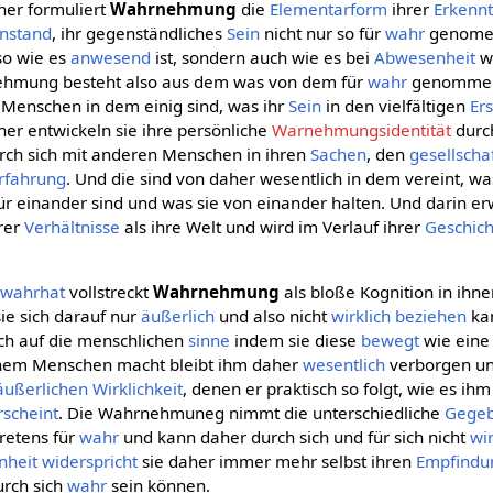
her formuliert
Wahrnehmung
die
Elementarform
ihrer
Erkennt
nstand
, ihr gegenständliches
Sein
nicht nur so für
wahr
genomen
 so wie es
anwesend
ist, sondern auch wie es bei
Abwesenheit
wi
nehmung besteht also aus dem was von dem für
wahr
genommen 
e Menschen in dem einig sind, was ihr
Sein
in den vielfältigen
Er
er entwickeln sie ihre persönliche
Warnehmungsidentität
durc
rch sich mit anderen Menschen in ihren
Sachen
, den
gesellscha
rfahrung
. Und die sind von daher wesentlich in dem vereint, was
ür einander sind und was sie von einander halten. Und darin erwe
rer
Verhältnisse
als ihre Welt und wird im Verlauf ihrer
Geschich
e
wahrhat
vollstreckt
Wahrnehmung
als bloße Kognition in ihn
 sie sich darauf nur
äußerlich
und also nicht
wirklich
beziehen
kan
ich auf die menschlichen
sinne
indem sie diese
bewegt
wie eine
inem Menschen macht bleibt ihm daher
wesentlich
verborgen un
äußerlichen
Wirklichkeit
, denen er praktisch so folgt, wie es ih
rscheint
. Die Wahrnehmuneg nimmt die unterschiedliche
Gegeb
retens für
wahr
und kann daher durch sich und für sich nicht
wir
nheit
widerspricht
sie daher immer mehr selbst ihren
Empfindu
urch sich
wahr
sein können.