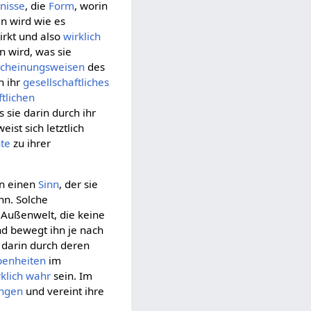
nisse
, die
Form
, worin
 wird wie es
rkt und also
wirklich
wird, was sie
scheinungsweisen
des
h ihr
gesellschaftliches
ftlichen
 sie darin durch ihr
ist sich letztlich
te
zu ihrer
en einen
Sinn
, der sie
n. Solche
 Außenwelt, die keine
d bewegt ihn je nach
m darin durch deren
enheiten
im
klich
wahr
sein. Im
ngen
und vereint ihre