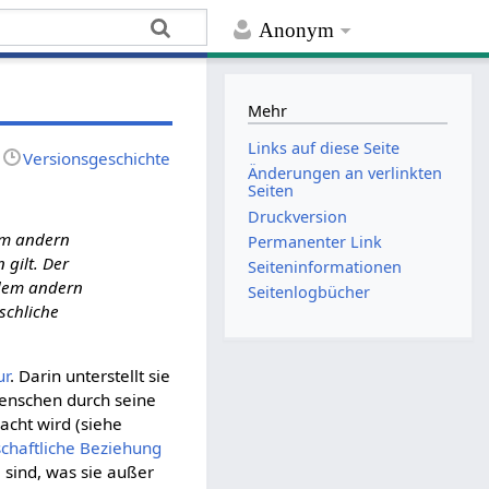
Anonym
Mehr
Links auf diese Seite
Versionsgeschichte
Änderungen an verlinkten
Seiten
Druckversion
 im andern
Permanenter Link
gilt. Der
Seiten­­informationen
edem andern
Seitenlogbücher
schliche
ur
. Darin unterstellt sie
enschen durch seine
cht wird (siehe
schaftliche
Beziehung
 sind, was sie außer