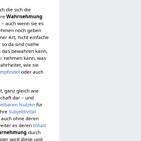
rch die sich die
ihre
Wahrnehmung
n
– auch wenn sie es
nehmen noch geben
er Art, nicht einfache
r so da sind (siehe
ls daS bewahren kann,
r
nehmen kann, was
hrheitet, wie sie
mpfindet
oder auch
t, ganz gleich wie
schaft dar – und
telbaren
Nutzen
für
 ihre
Subjektivität
auch ohne deren
 weiter es deren
Inhalt
hrnehmung
durch
tiger wird diese und