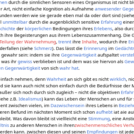
men
durch die sinnlichen Sensoren eines Organismus ist nicht b
r Art, nicht einfache Kognition als Aufnahme
anwesender
Gege
unden werden wie sie gerade eben mal da oder dort sind (sieh
al
unmittelbar
durch die augenblicklich sensitive
Erfahrung
eine
chichte
der
körperlichen
Bedingungen ihres
Erlebens
, also durc
h ihre Begeisterungen aus ihrem Lebenszusammenhang. Die Ge
Teilung der Wahrnehmung
,
trennt
ihre
Inhalte
, wodurch ihre
Er
erfallen (siehe
Schmerz
). Das lässt die
Erinnerung
im
Gedächtn
 gewahr sein: indem sie ihre
Gegenwärtigkeit
aufspaltet
verste
, was ihr
gewiss
verblieben ist und dem was sie hiervon als
Gew
en
Gegenwärtigkeit
von sich
wahr hat
.
einfach nehmen, denn
Wahrheit
an sich gibt es nicht
wirklich
, ni
nd sie kann auch nicht schon einfach durch die Bedürfnisse der 
außer sich noch durch sich zugleich – nicht die objektiven
Erfah
iehe z.B.
Idealismus
) kann das Leben der Menschen an und für 
ent zwischen vielen, im
Dazwischensein
ihres Lebens in
Bezieh
deren Befund im nächsten Moment sich schon
aufhebt
iat aie au
leibt. Was davon bleibt ist viellleicht eine
Stimmung
, eine Ans
ltnis
zu anderen Menschen in ihren
zwischenmenschliches Verhä
erden kann. zwischen diesen und seinen
Empfindungen
ist jed