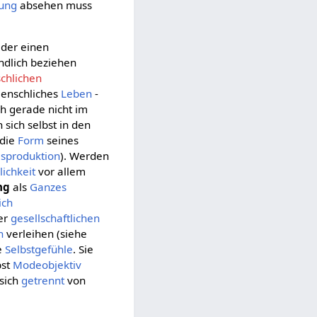
ung
absehen muss
eder einen
ndlich beziehen
chlichen
enschliches
Leben
-
ch gerade nicht im
 sich selbst in den
 die
Form
seines
isproduktion
). Werden
ichkeit
vor allem
ng
als
Ganzes
ich
rer
gesellschaftlichen
n
verleihen (siehe
e
Selbstgefühle
. Sie
bst
Modeobjektiv
 sich
getrennt
von