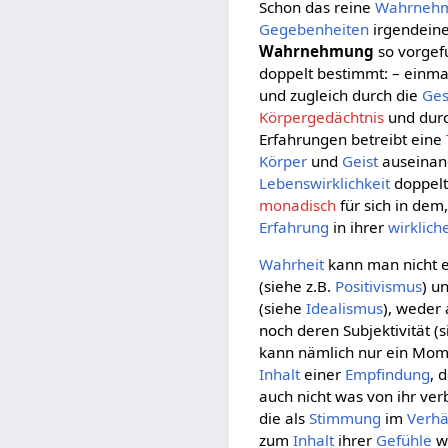
Schon das reine
Wahrneh
Gegebenheiten
irgendeine
Wahrnehmung
so vorgef
doppelt bestimmt: – einm
und zugleich durch die
Ges
Körpergedächtnis
und durc
Erfahrungen betreibt eine
Körper
und
Geist
auseinand
Lebenswirklichkeit
doppelt
monadisch
für sich in dem
Erfahrung
in ihrer
wirklich
Wahrheit
kann man nicht 
(siehe z.B.
Positivismus
) u
(siehe
Idealismus
), weder 
noch deren Subjektivität (s
kann nämlich nur ein Mom
Inhalt
einer
Empfindung
, 
auch nicht was von ihr verb
die als
Stimmung
im
Verhä
zum
Inhalt
ihrer
Gefühle
w