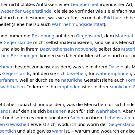
 her nicht bloßes Auffassen einer
Gegebenheit
irgendeiner Art, 
nwesender
Gegenstände
, die sie so vorfindet wie sie einfach nu
st durch das bestimmt, was sie auffassen und als
Bild
für sich b
eitet (siehe hierzu auch
Wahrnehmungsidentität
).
schon immer die
Beziehung
auf ihren
Gegenstand
, dem
Material
re
Gegenstände
micht selbst materialisieren, sind sie als Men
 und also in ihrem
Dazwischensein
notwendig
selbst das
Materi
chen Beziehungen
können sie daher ihr Menschsein auch nur a
ehmen
besteht zunächst aus dem, was sie in ihrem
Dasein
als M
s
Gegenstands
, auf den sie sich
beziehen
, für
wahr
empfinden
,
erfahren
, weil er durch seine
natürliche
Gestalt (siehe auch
For
h
wahrhaben
. Indem sie ihn
empfinden
ist er in ihrer
sinnlichen 
ht aber zunächst nur aus dem, was die Menschen für sich finde
tands
, auf den sie sich
beziehen
auch für sich
wahrhaben
. Aber 
 weil und sofern es ihnen und ihren
Sinnen
in ihrem
Lebensraum
u
hen Gewissheit
erweist sich, wodurch und worin der
Gegenstand
sentlich
und also gewiss
wahr
ist, – warum und wodurch er als