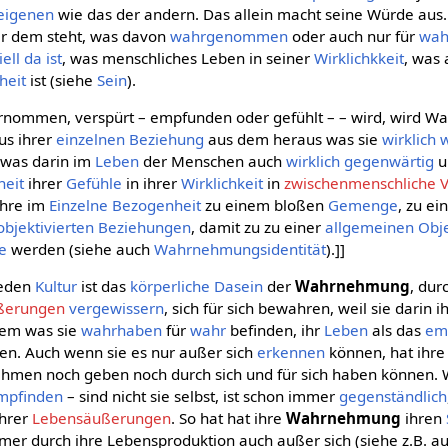
eigenen
wie das der andern. Das allein macht seine Würde aus. 
ter dem steht, was davon
wahrgenommen
oder auch nur für
wah
ell
da ist
, was menschliches Leben in seiner
Wirklichkkeit
, was 
heit
ist (siehe
Sein
).
nommen, verspürt – empfunden oder gefühlt – – wird, wird W
aus ihrer
einzelnen
Beziehung
aus dem heraus was sie
wirklich
 was darin im
Leben
der Menschen auch
wirklich
gegenwärtig
u
heit
ihrer
Gefühle
in ihrer
Wirklichkeit
in
zwischenmenschliche V
 ihre im
Einzelne
Bezogenheit
zu einem bloßen
Gemenge
, zu ei
objektivierten
Beziehungen
, damit zu zu einer
allgemeinen
Obje
se
werden (siehe auch
Wahrnehmungsidentität
).]]
jeden
Kultur
ist das
körperliche
Dasein
der
Wahrnehmung
, dur
ßerungen
vergewissern
, sich für sich bewahren, weil sie darin 
 dem was sie
wahrhaben
für
wahr
befinden, ihr
Leben
als das
em
hlen. Auch wenn sie es nur außer sich
erkennen
können, hat ihr
nehmen noch geben noch durch sich und für sich haben können.
mpfinden
– sind nicht sie selbst, ist schon immer
gegenständlich
ihrer
Lebensäußerungen
. So hat hat ihre
Wahrnehmung
ihren
immer durch ihre Lebensproduktion auch außer sich (siehe z.B. a