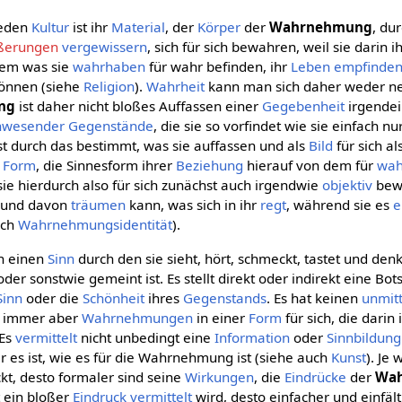
jeden
Kultur
ist ihr
Material
, der
Körper
der
Wahrnehmung
, du
ßerungen
vergewissern
, sich für sich bewahren, weil sie darin 
 dem was sie
wahrhaben
für wahr befinden, ihr
Leben
empfinde
önnen (siehe
Religion
).
Wahrheit
kann man sich daher weder 
ng
ist daher nicht bloßes Auffassen einer
Gegebenheit
irgendein
nwesender
Gegenstände
, die sie so vorfindet wie sie einfach nu
st durch das bestimmt, was sie auffassen und als
Bild
für sich a
Form
, die Sinnesform ihrer
Beziehung
hierauf von dem für
wah
sie hierdurch also für sich zunächst auch irgendwie
objektiv
bewa
t und davon
träumen
kann, was sich in ihr
regt
, während sie es
e
uch
Wahrnehmungsidentität
).
on einen
Sinn
durch den sie sieht, hört, schmeckt, tastet und denk
er sonstwie gemeint ist. Es stellt direkt oder indirekt eine Bot
Sinn
oder die
Schönheit
ihres
Gegenstands
. Es hat keinen
unmit
rt immer aber
Wahrnehmungen
in einer
Form
für sich, die darin
 Es
vermittelt
nicht unbedingt eine
Information
oder
Sinnbildung
r es ist, wie es für die Wahrnehmung ist (siehe auch
Kunst
). Je
kt, desto formaler sind seine
Wirkungen
, die
Eindrücke
der
Wa
it ein bloßer
Eindruck
vermittelt
wird, desto einfacher und einfäl