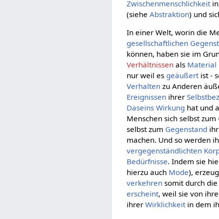
Zwischenmenschlichkeit
in
(siehe
Abstraktion
) und si
In einer Welt, worin die M
gesellschaftlichen
Gegens
können, haben sie im Grun
Verhältnissen
als
Material
nur weil es
geäußert
ist -
Verhalten
zu Anderen äußern
Ereignissen
ihrer
Selbstbe
Daseins
Wirkung
hat und a
Menschen sich selbst zum
selbst zum
Gegenstand
ih
machen. Und so werden i
vergegenständlichten
Kor
Bedürfnisse
. Indem sie hi
hierzu auch
Mode
), erzeu
verkehren
somit durch di
erscheint
, weil sie von ihr
ihrer
Wirklichkeit
in dem i