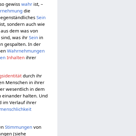
so gewiss
wahr
ist, –
rnehmung
die
 gegenständliches
Sein
ist, sondern auch wie
o aus dem was von
g sind, was ihr
Sein
in
in gespalten. In der
lnen
Wahrnehmungen
den
Inhalten
ihrer
identität
durch ihr
en Menschen in ihrer
her wesentlich in dem
n einander halten. Und
d im Verlauf ihrer
menschlichkeit
gen
Stimmungen
von
gen (siehe