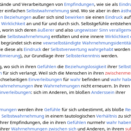
tände und Verarbeitungen von
Empfindungen
, wie sie als
Eindr
der einfachen
Selbstwahrnehmung
sind. Wo sie aber in den
ästh
en Beziehungen
außer sich sind
bewirken
sie einen
Eindruck
auf
e
Wirklichkeit
an und für und durch sich. Selbstgefühle entstehen
, worin sich deren
äußerer
und also
ungewisser
Sinn
verallgem
 die
Selbstwahrnehmung
entfalten und eine innere
Wirklichkeit
n begründet sich eine
vewrselbständigte
Wahrnehmungsidentitä
ie diese als
Eindruck
der
Selbstverwertung
wahrgehabt
worden 
ptimierung
), zur Grundlage ihrer
Selbsterkenntnis
werden.
, wo sich in ihren
Gefühlen
die
Beziehungslosigkeit
ihrer
Selb
n
für sich verlangt. Weil sich die Menschen in ihren
zwischenmen
chselseitigen
Einverleibungen
für
wahr
befinden und
wahr hab
twahrnehmungen
ihre
Wahrnehmungen
nicht erneuern. In ihre
inverleibungen
: sich im Anderen, im bloßen
Anderssein
ihrer
hmungen
werden ihre
Gefühle
für sich unbestimmt, als bloße
Re
e
Selbstwahrnehmung
in einem tautologischen
Verhältnis
zu sic
hrer Empfindungen, die in ihren
Gefühlen
nurmehr
wahr habe
 ihrer
Wahrnehmungen
zwischen sich
und Anderen, in ihrem
su