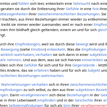
 sinnlos und
fühlen
sich leer, entwickeln eine
Sehnsucht
nach ein
 geraten sie durch die Entleerung ihrer
Gefühle
in eine
Not
ihre
stbezogenheiten
ihrer
zwischenmenschlichen Beziehungen
. Si
ch trachten, aus ihren Beziehungen immer wieder zu entkommen
e
treibt sie immer wieder zueinander, weil er nach einer
Empfin
einen ihm bildhaft gleich geltenden, einem an und für sich
gleic
ngt.
urch ihre
Empfindungen
, weil sie durch diese
bewegt
wird und 
n
Bewegung
(siehe
Emotion
)
entwickeln
. Was die
Empfindungen
wirklich
wahrhaben
,
verhalten
sie sich darin in einer
subjektiv
ahr nehmen
. Und aus dem, was sie sich hiervon
einverleiben
un
lden sich ihre
Gefühle
für sich und für ihre
Gegenstände
- letzt
lles Andere, das sie
erfahren
haben und für sich als
Subjekt
und
schlichen Beziehungen
wahrmachen
.
n
Wahrnehmungen
verhalten
sich in ihren
zwischenmenschliche
mpfindungen
zu sich selbst, zu den aus ihrer
subjektiven
Bezie
ngen
. Darin
verallgemeinern
sich diese
Beziehungen
in der
Gew
 sie in ihrer Lebenswelt
empfinden
und in der
Geschichte
ihrer
a
ihren
Selbstempfindungen
für sich als
Sinn
ihrer
verallgemeiner