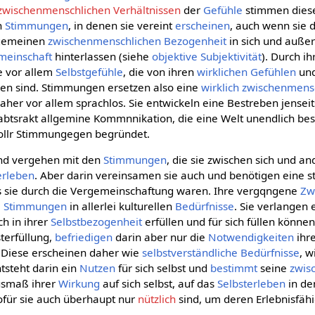
zwischenmenschlichen Verhältnissen
der
Gefühle
stimmen diese
n
Stimmungen
, in denen sie vereint
erscheinen
, auch wenn sie 
 gemeinen
zwischenmenschlichen Bezogenheit
in sich und außer 
meinschaft
hinterlassen (siehe
objektive Subjektivität
). Durch i
e vor allem
Selbstgefühle
, die von ihren
wirklichen
Gefühlen
und
n sind. Stimmungen ersetzen also eine
wirklich
zwischenmens
aher vor allem sprachlos. Sie entwickeln eine Bestreben jenseit
abtsrakt allgemine Kommnnikation, die eine Welt unendlich be
vollr Stimmungegen begründet.
und vergehen mit den
Stimmungen
, die sie zwischen sich und a
erleben
. Aber darin vereinsamen sie auch und benötigen eine s
as sie durch die Vergemeinschaftung waren. Ihre vergqngene
Zw
e
Stimmungen
in allerlei kulturellen
Bedürfnisse
. Sie verlangen 
h in ihrer
Selbstbezogenheit
erfüllen und für sich füllen könne
terfüllung,
befriedigen
darin aber nur die
Notwendigkeiten
ihr
. Diese erscheinen daher wie
selbstverständliche
Bedürfnisse
, w
ntsteht darin ein
Nutzen
für sich selbst und
bestimmt
seine
zwis
smaß ihrer
Wirkung
auf sich selbst, auf das
Selbsterleben
in d
ofür sie auch überhaupt nur
nützlich
sind, um deren Erlebnisfäh