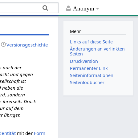
Anonym
Mehr
Links auf diese Seite
Versionsgeschichte
Änderungen an verlinkten
Seiten
Druckversion
n auch der
Permanenter Link
 macht und gegen
Seiten­­informationen
ellschaft ist
Seitenlogbücher
d neben die
ird, sondern
e ihrerseits Druck
nur auf dem
er übrigen
dentität
mit der
Form