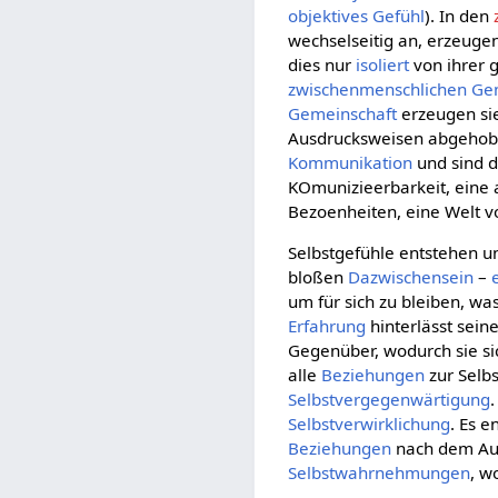
objektives Gefühl
). In den
wechselseitig an, erzeuge
dies nur
isoliert
von ihrer
zwischenmenschlichen
Ge
Gemeinschaft
erzeugen si
Ausdrucksweisen abgehobe
Kommunikation
und sind d
KOmunizieerbarkeit, eine 
Bezoenheiten, eine Welt 
Selbstgefühle entstehen 
bloßen
Dazwischensein
–
um für sich zu bleiben, w
Erfahrung
hinterlässt sein
Gegenüber, wodurch sie sic
alle
Beziehungen
zur Selbs
Selbstvergegenwärtigung
Selbstverwirklichung
. Es e
Beziehungen
nach dem Au
Selbstwahrnehmungen
, w