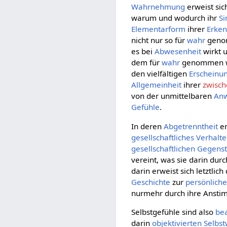
Wahrnehmung
erweist sic
warum und wodurch ihr
Si
Elementarform
ihrer
Erken
nicht nur so für
wahr
genom
es bei
Abwesenheit
wirkt 
dem für
wahr
genommen w
den vielfältigen
Erscheinu
Allgemeinheit
ihrer
zwisch
von der unmittelbaren
Anw
Gefühle
.
In deren
Abgetrenntheit
en
gesellschaftliches
Verhalt
gesellschaftlichen
Gegenst
vereint, was sie darin durc
darin erweist sich letztlic
Geschichte
zur
persönlich
nurmehr durch ihre Anst
Selbstgefühle sind also
bea
darin
objektivierten
Selbs