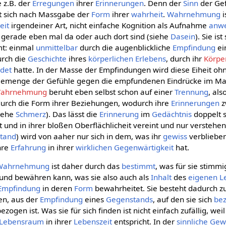
e z.B. der
Erregungen
ihrer
Erinnerungen
. Denn der
Sinn
der Gef
lt sich nach Massgabe der
Form
ihrer
wahrheit
.
Wahrnehmung
i
eit
irgendeiner Art, nicht einfache Kognition als Aufnahme
anw
ie gerade eben mal da oder auch dort sind (siehe
Dasein
). Sie is
mt: einmal
unmittelbar
durch die augenblickliche
Empfindung
ei
urch die
Geschichte
ihres
körperlichen
Erlebens
, durch ihr
Körpe
ldet
hatte. In der Masse der Empfindungen wird diese Eiheit o
 Gemenge der Gefühle gegen die empfundenen Eindrücke im Ma
 Wahrnehmung
beruht eben selbst schon auf einer
Trennung
, als
urch die Form ihrer Beziehungen, wodurch ihre
Erinnerungen
z
siehe
Schmerz
). Das lässt die
Erinnerung
im
Gedächtnis
doppelt s
 und in ihrer bloßen Oberflächlicheit vereint und nur verstehen
stand
) wird von aaher nur sich in dem, was ihr
gewiss
verblieben
hre
Erfahrung
in ihrer
wirklichen
Gegenwärtigkeit
hat.
Wahrnehmung
ist daher durch das
bestimmt
, was für sie stimmi
 und bewähren kann, was sie also auch als
Inhalt
des
eigenen
L
Empfindung
in deren
Form
bewahrheitet. Sie besteht dadurch z
en, aus der
Empfindung
eines
Gegenstands
, auf den sie sich
be
ezogen ist. Was sie für sich finden ist nicht einfach zufällig, wei
Lebensraum
in ihrer
Lebenszeit
entspricht. In der
sinnliche Gew