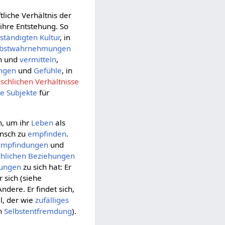
tliche Verhältnis der
ihre Entstehung. So
bständigten
Kultur
, in
lbstwahrnehmungen
en und
vermitteln
,
ngen
und
Gefühle
, in
chlichen Verhältnisse
ve
Subjekte
für
, um ihr
Leben
als
ensch zu
empfinden
.
Empfindungen
und
hlichen Beziehungen
hungen
zu sich hat: Er
 sich (siehe
ndere. Er findet sich,
l, der wie
zufälliges
ch
Selbstentfremdung
).