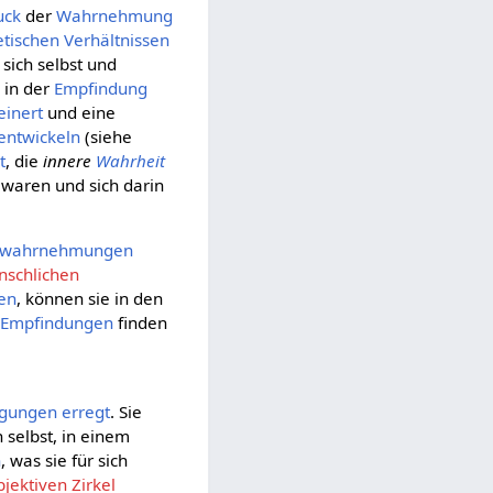
uck
der
Wahrnehmung
etischen Verhältnissen
 sich selbst und
 in der
Empfindung
einert
und eine
entwickeln
(siehe
t
, die
innere
Wahrheit
waren und sich darin
stwahrnehmungen
schlichen
en
, können sie in den
n
Empfindungen
finden
gungen
erregt
. Sie
h selbst, in einem
n
, was sie für sich
bjektiven Zirkel