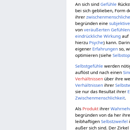
An sich sind
Gefühle
Rücks
bei sich geblieben, Form 
ihrer
zwischenmenschlich
begründen eine
subjektiv
von
veräußerten
Gefühlen
eindrückliche
Wirkung
auf
hierzu
Psyche
) kann. Dari
eigener
Erfahrungen
so, w
optimieren (siehe
Selbsto
Selbstgefühle
werden nötig
auflöst und nach einen
Sin
Verhältnissen
über ihre we
Verhältnissen
ihrer
Selbs
sie nur das Resultat ihrer
E
Zwischenmenschlichkeit
.
Als
Produkt
ihrer
Wahrne
begründen von da her ihr
leibhaftigen
Selbstzweifel
i
außer sich sind. Der Zirkel