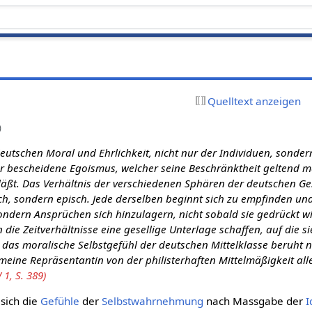
Quelltext anzeigen
)
eutschen Moral und Ehrlichkeit, nicht nur der Individuen, sonder
ener bescheidene Egoismus, welcher seine Beschränktheit geltend
äßt. Das Verhältnis der verschiedenen Sphären der deutschen Ges
ch, sondern episch. Jede derselben beginnt sich zu empfinden un
ondern Ansprüchen sich hinzulagern, nicht sobald sie gedrückt w
die Zeitverhältnisse eine gesellige Unterlage schaffen, auf die si
das moralische Selbstgefühl der deutschen Mittelklasse beruht 
meine Repräsentantin von der philisterhaften Mittelmäßigkeit all
1, S. 389)
 sich die
Gefühle
der
Selbstwahrnehmung
nach Massgabe der
I