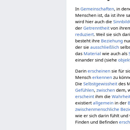
In
Gemeinschaften
, in de
Menschen ist, da ist ihre s
wird hier auch die
Sinnbil
der
Getrenntheit
von ihr
reduziert
. Weil sie sich da
besteht ihre
Beziehung
nur
der sie
ausschließlich
selbs
das
Material
wie auch als
einander sind (siehe
objek
Darin
erscheinen
sie für s
Mensch
erkennen
zu könne
Die
Selbstgewissheit
des M
Gefühlen
,
zwischen
dem, 
erscheint
ihm die
Wahrhei
existiert
allgemein
in der
zwischenmenschliche Bez
wie er sich darin fühlt un
Finden und Befinden
ersch