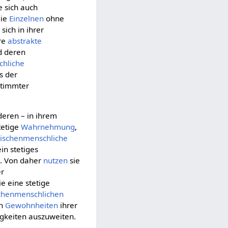
 sich auch
die
Einzelnen
ohne
sich in ihrer
hre
abstrakte
 deren
chliche
s der
stimmter
nderen – in ihrem
tetige
Wahrnehmung
,
ischenmenschliche
ein stetiges
n. Von daher
nutzen
sie
er
ie eine stetige
chenmenschlichen
en
Gewohnheiten
ihrer
igkeiten auszuweiten.