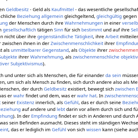
nen
Geldbesitz
- Geld als
Kaufmittel
- das wesentliche gesellschaf
achliche
Beziehung
allgemein
gleichgeltend,
gleichgültig
gegen 
dung
der Menschen durch ihre
Wahrnehmungen
in einer
versel
em
gesellschaftlich
tätigen
Sinn
für sich
bestimmt
und auf ihre
Se
rin nicht über ihre
gegenständliche
Tätigkeit
, ihre
Arbeit
mitteil
 zwischen ihnen in der
Zwischenmenschlichkeit
ihrer
Empfindu
t als
unmittelbarer
Gegenstand
, als
Objekte
ihrer
zwischenmens
Subjekte
ihrer
Wahrnehmung
, als
zwischenmenschliche
objekti
tiver Subjektivismus
).
ich und unter sich als Menschen, die für einander
da sein
müssen
n, um sich als Mensch zu finden, sich durch andere also als M
enschen, der durch
Geldbesitz
existiert, bewegt sich
zwischen
was er
wahr
findet und dem, was er
wahr hat
. In
zwischenmensc
t
seiner
Existenz
innerlich, als
Gefühl
, das er durch seine
Bezie
Beziehung
auf andere und
lebt
darin vor allem durch sich und für
iehung
). In der
Empfindung
findet er sich in Anderen und durch A
d was sein Befinden ausmacht. Dieses steht im ständigen Wechse
eint
, das er lediglich im
Gefühl
von sich
wissen
kann (siehe au