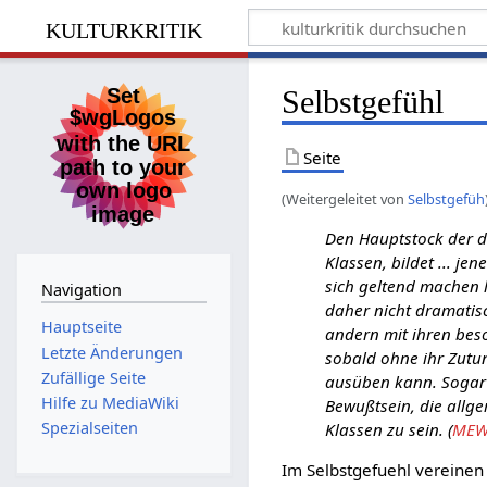
kulturkritik
Selbstgefühl
Seite
(Weitergeleitet von
Selbstgefüh
Den Hauptstock der d
Klassen, bildet ... j
sich geltend machen l
Navigation
daher nicht dramatis
Hauptseite
andern mit ihren bes
Letzte Änderungen
sobald ohne ihr Zutun 
Zufällige Seite
ausüben kann. Sogar 
Hilfe zu MediaWiki
Bewußtsein, die allge
Spezialseiten
Klassen zu sein. (
MEW 
Im Selbstgefuehl vereinen