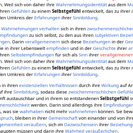
n. Weil sich von daher ihre
Wahrnehmungsidentität
aus dem
Ma
ihren
Gefühlen
zu einem
Selbstgefühl
entwickelt, das zu ihrer
 den Umkreis der
Erfahrungen
ihrer
Sinnbildung
.
n
Wahrnehmungen
verhalten
sich in ihren
zwischenmenschliche
mpfindungen
zu sich selbst, zu den aus ihren
subjektiven
Bezie
ngen
. Darin
verallgemeinern
sich diese
Beziehungen
in der
Gew
 sie in ihrer Lebenswelt
empfinden
und in der
Geschichte
ihrer
a
ihren
Selbstempfindungen
für sich als
Sinn
ihrer
verallgemeiner
n. Weil sich von daher ihre
Wahrnehmungsidentität
aus dem
Ma
ihren
Gefühlen
zu einem
Selbstgefühl
entwickelt, das zu ihrer
 den Umkreis der
Erfahrungen
ihrer
Sinnbildung
.
h in ihren
existenziellen
Verhältnissen
durch ihre
Wirkung
auf A
f ihre
Sinnbildung
, sodass diese
zwischenmenschlichen
Gefühl
nft austauschbar und in ihrem so entstandenen
Selbstgefühl
s
enschlichkeit
werden. Darin sind allerdings ihre
Empfindunge
s, was sie
wahrhaben
nicht mehr
wahrnehmen
können. Sie bewa
spruch
, bleiben in ihrer
Gemeinschaft
von einander und von ih
lgemeinheit
veräußern
, sich im
Dazwischensein
ihrer
Beziehung
aupten müssen und darin ihre
Wahrheit
veräußerlichen
.