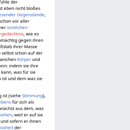
ühle der
st eben nicht bloßes
esender
Gegenstände
,
t schon vor aller
ner
sinnlichen
rgedächtnis
, wie es
hnmächtig gegen ihren
ßstab ihrer Masse
o selbst schon auf der
wischen
Körper
und
ein: indem sie ihre
 kann, was für sie
 ist und dem was sie
g ist (siehe
Stimmung
),
ebens
für sich als
unächst aus dem, was
ziehen
, weil er auf sie
l und sofern er ihnen
issheit
der