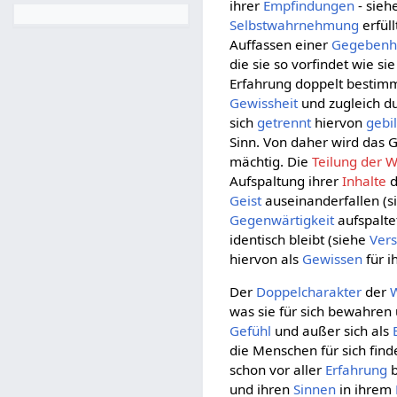
ihrer
Empfindungen
- sieh
Selbstwahrnehmung
erfül
Auffassen einer
Gegebenh
die sie so vorfindet wie s
Erfahrung doppelt bestim
Gewissheit
und zugleich d
sich
getrennt
hiervon
gebi
Sinn. Von daher wird das
mächtig. Die
Teilung der
Aufspaltung ihrer
Inhalte
d
Geist
auseinanderfallen (
Gegenwärtigkeit
aufspaltet
identisch bleibt (siehe
Ver
hiervon als
Gewissen
für i
Der
Doppelcharakter
der
was sie für sich bewahren
Gefühl
und außer sich als
die Menschen für sich find
schon vor aller
Erfahrung
b
und ihren
Sinnen
in ihrem