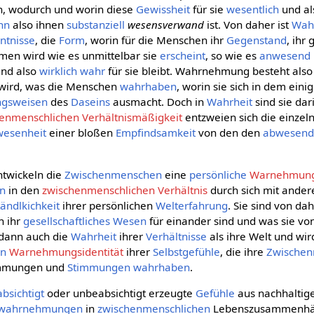
h, wodurch und worin diese
Gewissheit
für sie
wesentlich
und al
nn
also ihnen
substanziell
wesensverwand
ist. Von daher ist
Wah
ntnisse
, die
Form
, worin für die Menschen ihr
Gegenstand
, ihr
en wird wie es unmittelbar sie
erscheint
, so wie es
anwesend
und also
wirklich
wahr
für sie bleibt. Wahrnehmung besteht als
ird, was die Menschen
wahrhaben
, worin sie sich in dem eini
ngsweisen
des
Daseins
ausmacht. Doch in
Wahrheit
sind sie dar
enmenschlichen Verhältnismäßigkeit
entzweien sich die einze
esenheit
einer bloßen
Empfindsamkeit
von den den
abwesen
twickeln die
Zwischenmenschen
eine
persönliche
Warnehmungs
en
in den
zwischenmenschlichen Verhältnis
durch sich mit ander
ändlkichkeit
ihrer persönlichen
Welterfahrung
. Sie sind von da
h ihr
gesellschaftliches
Wesen
für einander sind und was sie vo
h dann auch die
Wahrheit
ihrer
Verhältnisse
als ihre Welt und wir
en
Warnehmungsidentität
ihrer
Selbstgefühle
, die ihre
Zwischen
immungen und
Stimmungen
wahrhaben
.
bsichtigt
oder unbeabsichtigt erzeugte
Gefühle
aus nachhalti
twahrnehmungen
in
zwischenmenschlichen
Lebenszusammenhän