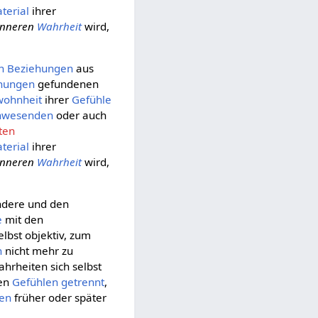
terial
ihrer
inneren
Wahrheit
wird,
n Beziehungen
aus
hungen
gefundenen
ohnheit
ihrer
Gefühle
nwesenden
oder auch
ten
terial
ihrer
inneren
Wahrheit
wird,
ndere und den
e
mit den
elbst objektiv, zum
n
nicht mehr zu
hrheiten sich selbst
ren
Gefühlen
getrennt
,
en
früher oder später