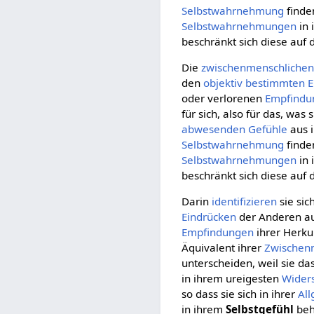
Selbstwahrnehmung
finde
Selbstwahrnehmungen
in 
beschränkt sich diese auf
Die
zwischenmenschliche
den
objektiv
bestimmten
E
oder verlorenen
Empfindu
für sich, also für das, was
abwesenden
Gefühle
aus 
Selbstwahrnehmung
finde
Selbstwahrnehmungen
in 
beschränkt sich diese auf
Darin
identifizieren
sie sic
Eindrücken
der Anderen au
Empfindungen
ihrer Herku
Äquivalent ihrer
Zwischenm
unterscheiden, weil sie da
in ihrem ureigesten
Wider
so dass sie sich in ihrer
Al
in ihrem
Selbstgefühl
beh