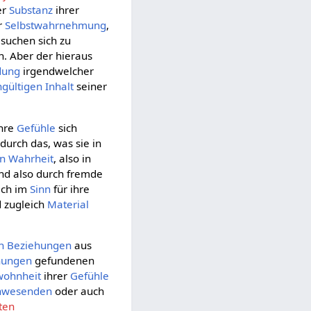
er
Substanz
ihrer
r
Selbstwahrnehmung
,
e suchen sich zu
. Aber der hieraus
dung
irgendwelcher
hgültigen
Inhalt
seiner
ihre
Gefühle
sich
durch das, was sie in
en
Wahrheit
, also in
d also durch fremde
lich im
Sinn
für ihre
 zugleich
Material
n Beziehungen
aus
hungen
gefundenen
ohnheit
ihrer
Gefühle
nwesenden
oder auch
ten