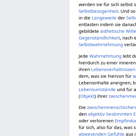
werden sie für sich selbst
Selbstbezogenheit
. Und so
in die
Langeweile
der
Selb
entlasten indem sie dana
gebildete
ästhetische Will
Gegenständlichkeit
, nach 
Selbstwahrnehmung
verla
Jede
Wahrnehmung
lebt d
hierdurch zu einer innere
ihren
Lebensverhältnissen
dem, was sie hiervon für
w
Lebensinhalte aneignen, bi
Lebensumstände
und für a
(
Objekt
) ihrer
zwischenmen
Die
zwischenmenschliche
den
objektiv
bestimmten
E
oder verlorenen
Empfindu
für sich, also für das, was
abwesenden
Gefühle
aus 