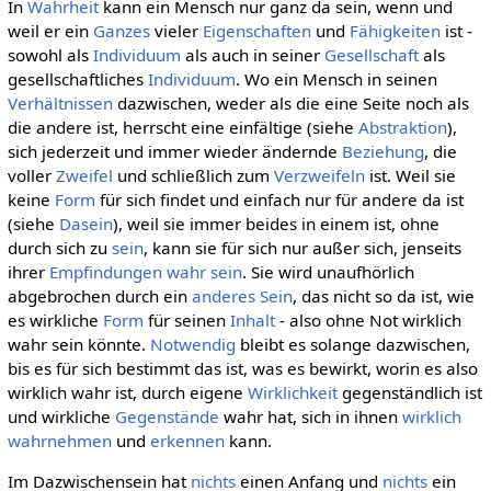
In
Wahrheit
kann ein Mensch nur ganz da sein, wenn und
weil er ein
Ganzes
vieler
Eigenschaften
und
Fähigkeiten
ist -
sowohl als
Individuum
als auch in seiner
Gesellschaft
als
gesellschaftliches
Individuum
. Wo ein Mensch in seinen
Verhältnissen
dazwischen, weder als die eine Seite noch als
die andere ist, herrscht eine einfältige (siehe
Abstraktion
),
sich jederzeit und immer wieder ändernde
Beziehung
, die
voller
Zweifel
und schließlich zum
Verzweifeln
ist. Weil sie
keine
Form
für sich findet und einfach nur für andere da ist
(siehe
Dasein
), weil sie immer beides in einem ist, ohne
durch sich zu
sein
, kann sie für sich nur außer sich, jenseits
ihrer
Empfindungen
wahr
sein
. Sie wird unaufhörlich
abgebrochen durch ein
anderes Sein
, das nicht so da ist, wie
es wirkliche
Form
für seinen
Inhalt
- also ohne Not wirklich
wahr sein könnte.
Notwendig
bleibt es solange dazwischen,
bis es für sich bestimmt das ist, was es bewirkt, worin es also
wirklich wahr ist, durch eigene
Wirklichkeit
gegenständlich ist
und wirkliche
Gegenstände
wahr hat, sich in ihnen
wirklich
wahrnehmen
und
erkennen
kann.
Im Dazwischensein hat
nichts
einen Anfang und
nichts
ein