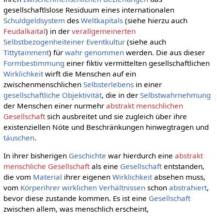
gesellschaftlslose Residuum eines internationalen
Schuldgeldsystem
des
Weltkapitals
(siehe hierzu auch
Feudalkaital
) in der
verallgemeinerten
Selbstbezogenheiteiner
Eventkultur
(siehe auch
Tittytainment
) für
wahr genommen
werden. Die aus dieser
Formbestimmung
einer fiktiv vermittelten gesellschaftlichen
Wirklichkeit
wirft die Menschen auf ein
zwischenmenschlichen
Selbsterlebens
in einer
gesellschaftliche
Objektivität
, die in der
Selbstwahrnehmung
der Menschen einer nurmehr
abstrakt menschlichen
Gesellschaft
sich ausbreitet und sie zugleich über ihre
existenziellen Nöte und Beschränkungen hinwegtragen und
täuschen
.
In ihrer bisherigen
Geschichte
war hierdurch eine
abstrakt
menschliche Gesellschaft
als eine
Gesellschaft
entstanden,
die vom
Material
ihrer eigenen
Wirklichkeit
absehen muss,
vom
Körperihrer
wirklichen
Verhältnissen
schon
abstrahiert
,
bevor diese zustande kommen. Es ist eine
Gesellschaft
zwischen allem, was menschlich erscheint,