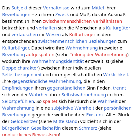
Das
Subjekt
dieser
Verhältnisse
wird zum
Mittel
ihrer
Beziehungen
– zu ihrem
Zweck
und Maß, das ihr Ausmaß
bestimmt. In ihren
zwischenmenschlichen Verhältnissen
betrachten und
verhalten
sich die Menschen als
Kulturgüter
und
vertauschen
ihr
Wesen
als
Kulturträger
in dem
entsprechenden
zwischenmenschlichen Beziehungen
zum
Kulturbürger
. Dabei wird ihre
Wahrnehmung
in zweierlei
Beziehung
aufgespalten
(siehe
Teilung der Wahrnehmung
)
wodurch ihre
Wahrnehmungsidentität
entzweit ist (siehe
Doppelcharakter
) zwischen ihrer individuellen
Selbstbezogenheit
und ihrer gesellschaftlichen
Wirklichkeit
.
Ihre
gegenständliche
Wahrnehmung
, die in den
Empfindungen
ihren
gegenständlichen
Sinn finden,
trennt
sich von der
Wahrheit
ihrer
Selbstwahrnehmung
in ihren
Selbstgefühlen
. So
spaltet
sich hierdurch die
Wahrheit
der
Wahrnehmung
in eine
subjektive
Wahrheit
der
persönlichen
Beziehungen
gegen die weltliche ihrer
Existenz
. Alles Glück
der
Geldbesitzer
(siehe
Mittelstand
) vollzieht sich in der
bürgerlichen Gesellschaftin
diesem
Schmerz
(siehe
unglückliches Bewusstsein
).