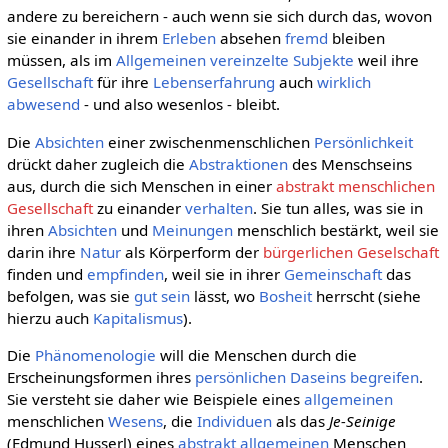
andere zu bereichern - auch wenn sie sich durch das, wovon
sie einander in ihrem
Erleben
absehen
fremd
bleiben
müssen, als im
Allgemeinen
vereinzelte
Subjekte
weil ihre
Gesellschaft
für ihre
Lebenserfahrung
auch
wirklich
abwesend
- und also wesenlos - bleibt.
Die
Absichten
einer zwischenmenschlichen
Persönlichkeit
drückt daher zugleich die
Abstraktionen
des Menschseins
aus, durch die sich Menschen in einer
abstrakt menschlichen
Gesellschaft
zu einander
verhalten
. Sie tun alles, was sie in
ihren
Absichten
und
Meinungen
menschlich bestärkt, weil sie
darin ihre
Natur
als Körperform der
bürgerlichen Geselschaft
finden und
empfinden
, weil sie in ihrer
Gemeinschaft
das
befolgen, was sie
gut sein
lässt, wo
Bosheit
herrscht (siehe
hierzu auch
Kapitalismus
).
Die
Phänomenologie
will die Menschen durch die
Erscheinungsformen ihres
persönlichen
Daseins
begreifen
.
Sie versteht sie daher wie Beispiele eines
allgemeinen
menschlichen
Wesens
, die
Individuen
als das
Je-Seinige
(Edmund Husserl) eines
abstrakt allgemeinen
Menschen