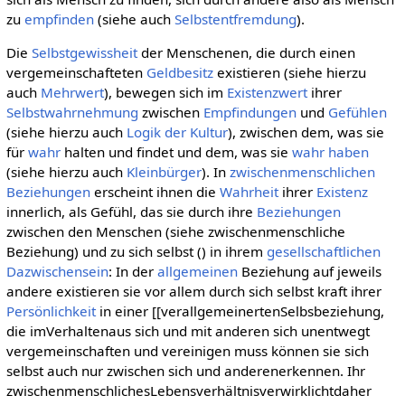
zu
empfinden
(siehe auch
Selbstentfremdung
).
Die
Selbstgewissheit
der Menschenen, die durch einen
vergemeinschafteten
Geldbesitz
existieren (siehe hierzu
auch
Mehrwert
), bewegen sich im
Existenzwert
ihrer
Selbstwahrnehmung
zwischen
Empfindungen
und
Gefühlen
(siehe hierzu auch
Logik der Kultur
), zwischen dem, was sie
für
wahr
halten und findet und dem, was sie
wahr haben
(siehe hierzu auch
Kleinbürger
). In
zwischenmenschlichen
Beziehungen
erscheint ihnen die
Wahrheit
ihrer
Existenz
innerlich, als Gefühl, das sie durch ihre
Beziehungen
zwischen den Menschen (siehe zwischenmenschliche
Beziehung) und zu sich selbst () in ihrem
gesellschaftlichen
Dazwischensein
: In der
allgemeinen
Beziehung auf jeweils
andere existieren sie vor allem durch sich selbst kraft ihrer
Persönlichkeit
in einer [[verallgemeinertenSelbsbeziehung,
die imVerhaltenaus sich und mit anderen sich unentwegt
vergemeinschaften und vereinigen muss können sie sich
selbst auch nur zwischen sich und anderenerkennen. Ihr
zwischenmenschlichesLebensverhältnisverwirklichtdaher