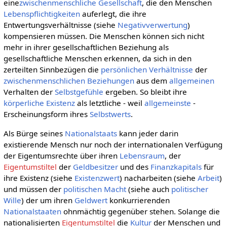
eine
zwischenmenschliche
Gesellschaft
, die den Menschen
Lebenspflichtigkeiten
auferlegt, die ihre
Entwertungsverhältnisse (siehe
Negativverwertung
)
kompensieren müssen. Die Menschen können sich nicht
mehr in ihrer gesellschaftlichen Beziehung als
gesellschaftliche Menschen erkennen, da sich in den
zerteilten Sinnbezügen die
persönlichen
Verhältnisse
der
zwischenmenschlichen Beziehungen
aus dem
allgemeinen
Verhalten der
Selbstgefühle
ergeben. So bleibt ihre
körperliche
Existenz
als letztliche - weil
allgemeinste
-
Erscheinungsform ihres
Selbstwerts
.
Als Bürge seines
Nationalstaats
kann jeder darin
existierende Mensch nur noch der internationalen Verfügung
der Eigentumsrechte über ihren
Lebensraum
, der
Eigentumstiltel
der
Geldbesitzer
und des
Finanzkapitals
für
ihre Existenz (siehe
Existenzwert
) nacharbeiten (siehe
Arbeit
)
und müssen der
politischen
Macht
(siehe auch
politischer
Wille
) der um ihren
Geldwert
konkurrierenden
Nationalstaaten
ohnmächtig gegenüber stehen. Solange die
nationalisierten
Eigentumstiltel
die
Kultur
der Menschen und