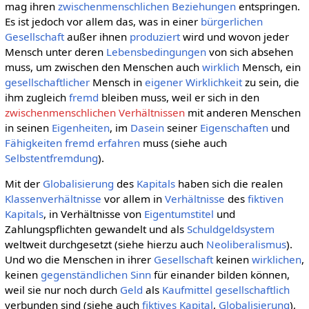
mag ihren
zwischenmenschlichen Beziehungen
entspringen.
Es ist jedoch vor allem das, was in einer
bürgerlichen
Gesellschaft
außer ihnen
produziert
wird und wovon jeder
Mensch unter deren
Lebensbedingungen
von sich absehen
muss, um zwischen den Menschen auch
wirklich
Mensch, ein
gesellschaftlicher
Mensch in
eigener
Wirklichkeit
zu sein, die
ihm zugleich
fremd
bleiben muss, weil er sich in den
zwischenmenschlichen Verhältnissen
mit anderen Menschen
in seinen
Eigenheiten
, im
Dasein
seiner
Eigenschaften
und
Fähigkeiten
fremd
erfahren
muss (siehe auch
Selbstentfremdung
).
Mit der
Globalisierung
des
Kapitals
haben sich die realen
Klassenverhältnisse
vor allem in
Verhältnisse
des
fiktiven
Kapitals
, in Verhältnisse von
Eigentumstitel
und
Zahlungspflichten gewandelt und als
Schuldgeldsystem
weltweit durchgesetzt (siehe hierzu auch
Neoliberalismus
).
Und wo die Menschen in ihrer
Gesellschaft
keinen
wirklichen
,
keinen
gegenständlichen
Sinn
für einander bilden können,
weil sie nur noch durch
Geld
als
Kaufmittel
gesellschaftlich
verbunden sind (siehe auch
fiktives Kapital
,
Globalisierung
),