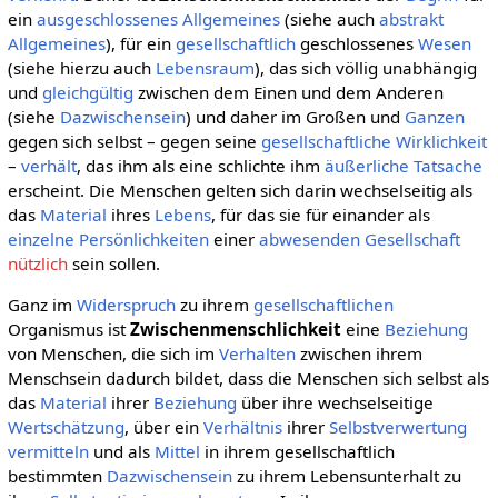
ein
ausgeschlossenes
Allgemeines
(siehe auch
abstrakt
Allgemeines
), für ein
gesellschaftlich
geschlossenes
Wesen
(siehe hierzu auch
Lebensraum
), das sich völlig unabhängig
und
gleichgültig
zwischen dem Einen und dem Anderen
(siehe
Dazwischensein
) und daher im Großen und
Ganzen
gegen sich selbst – gegen seine
gesellschaftliche
Wirklichkeit
–
verhält
, das ihm als eine schlichte ihm
äußerliche
Tatsache
erscheint. Die Menschen gelten sich darin wechselseitig als
das
Material
ihres
Lebens
, für das sie für einander als
einzelne
Persönlichkeiten
einer
abwesenden
Gesellschaft
nützlich
sein sollen.
Ganz im
Widerspruch
zu ihrem
gesellschaftlichen
Organismus ist
Zwischenmenschlichkeit
eine
Beziehung
von Menschen, die sich im
Verhalten
zwischen ihrem
Menschsein dadurch bildet, dass die Menschen sich selbst als
das
Material
ihrer
Beziehung
über ihre wechselseitige
Wertschätzung
, über ein
Verhältnis
ihrer
Selbstverwertung
vermitteln
und als
Mittel
in ihrem gesellschaftlich
bestimmten
Dazwischensein
zu ihrem Lebensunterhalt zu