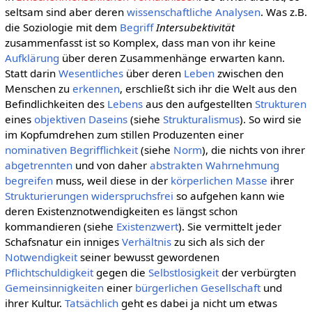
seltsam sind aber deren
wissenschaftliche
Analysen
. Was z.B.
die Soziologie mit dem
Begriff
Intersubektivität
zusammenfasst ist so Komplex, dass man von ihr keine
Aufklärung
über deren Zusammenhänge erwarten kann.
Statt darin
Wesentliches
über deren
Leben
zwischen den
Menschen zu
erkennen
, erschließt sich ihr die Welt aus den
Befindlichkeiten des
Lebens
aus den aufgestellten
Strukturen
eines
objektiven
Daseins
(siehe
Strukturalismus
). So wird sie
im Kopfumdrehen zum stillen Produzenten einer
nominativen
Begrifflichkeit
(siehe
Norm
), die nichts von ihrer
abgetrennten
und von daher
abstrakten
Wahrnehmung
begreifen
muss, weil diese in der
körperlichen
Masse
ihrer
Strukturierungen
widerspruchsfrei
so aufgehen kann wie
deren Existenznotwendigkeiten es längst schon
kommandieren (siehe
Existenzwert
). Sie vermittelt jeder
Schafsnatur ein inniges
Verhältnis
zu sich als sich der
Notwendigkeit
seiner bewusst gewordenen
Pflichtschuldigkeit
gegen die
Selbstlosigkeit
der verbürgten
Gemeinsinnigkeiten
einer
bürgerlichen Gesellschaft
und
ihrer Kultur.
Tatsächlich
geht es dabei ja nicht um etwas