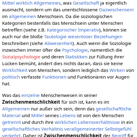
Mittel
wirklich
Allgemeines
, was
Gesellschaft
ja eigentlich
ausmacht, sondern um das unentschlossene
Dazwischensein
im
allgemeinen
Menschsein. Da die soziologischen
Kategorien bestenfalls das Menschsein unter Menschen
betreffen (siehe z.B.
Kategorischer Imperativ
), können sie
auch nur die bloße
Tautologie
wesenloser
Beziehungen
beschreiben (siehe
Abwesenheit
). Auch wenn die Soziologie
inzwischen immer öfter die
Psychologie
, namentlich die
Sozialpsychologie
und deren
Statistiken
zur Füllung ihrer
Lücken bemüht, ändert dies nichts daran, dass sie keine
Wirklichkeit
von Menschen, sondern lediglich das
Wirken
von
politisch
verfasste
Funktionen
und Funktionären vor Augen
hat.
Was das
einzelne
Menschenwesen in seiner
Zwischenmenschlichkeit
für sich ist, kann es im
Allgemeinen
nur außer sich sein, denn das
gesellschaftliche
Material
und
Mittel
seines
Lebens
ist von den Menschen
getrennt
und durch ihre
wirklichen
Lebensverhältnisse
in ein
gesellschaftliches
Verhältnis
verallgemeinerter
Selbstgefühl
verkehrt
. Daher ist
Zwischenmenschlichkeit
der
Begriff
für