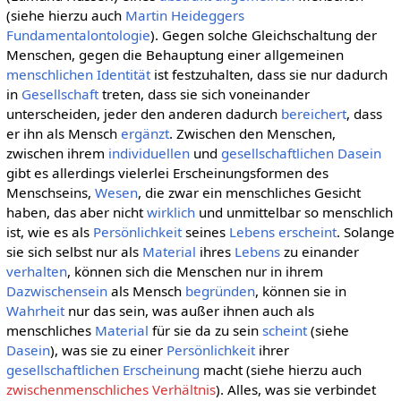
(siehe hierzu auch
Martin Heideggers
Fundamentalontologie
). Gegen solche Gleichschaltung der
Menschen, gegen die Behauptung einer allgemeinen
menschlichen Identität
ist festzuhalten, dass sie nur dadurch
in
Gesellschaft
treten, dass sie sich voneinander
unterscheiden, jeder den anderen dadurch
bereichert
, dass
er ihn als Mensch
ergänzt
. Zwischen den Menschen,
zwischen ihrem
individuellen
und
gesellschaftlichen
Dasein
gibt es allerdings vielerlei Erscheinungsformen des
Menschseins,
Wesen
, die zwar ein menschliches Gesicht
haben, das aber nicht
wirklich
und unmittelbar so menschlich
ist, wie es als
Persönlichkeit
seines
Lebens
erscheint
. Solange
sie sich selbst nur als
Material
ihres
Lebens
zu einander
verhalten
, können sich die Menschen nur in ihrem
Dazwischensein
als Mensch
begründen
, können sie in
Wahrheit
nur das sein, was außer ihnen auch als
menschliches
Material
für sie da zu sein
scheint
(siehe
Dasein
), was sie zu einer
Persönlichkeit
ihrer
gesellschaftlichen
Erscheinung
macht (siehe hierzu auch
zwischenmenschliches Verhältnis
). Alles, was sie verbindet