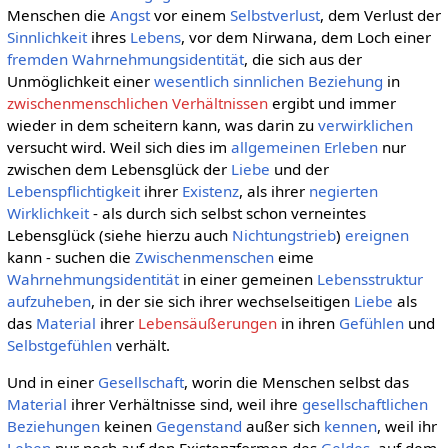
Menschen die
Angst
vor einem
Selbstverlust
, dem Verlust der
Sinnlichkeit
ihres
Lebens
, vor dem Nirwana, dem Loch einer
fremden
Wahrnehmungsidentität
, die sich aus der
Unmöglichkeit einer
wesentlich
sinnlichen
Beziehung
in
zwischenmenschlichen Verhältnissen
ergibt und immer
wieder in dem scheitern kann, was darin zu
verwirklichen
versucht wird. Weil sich dies im
allgemeinen
Erleben
nur
zwischen dem Lebensglück der
Liebe
und der
Lebenspflichtigkeit
ihrer
Existenz
, als ihrer
negierten
Wirklichkeit
- als durch sich selbst schon verneintes
Lebensglück (siehe hierzu auch
Nichtungstrieb
)
ereignen
kann - suchen die
Zwischenmenschen
eime
Wahrnehmungsidentität
in einer gemeinen
Lebensstruktur
aufzuheben
, in der sie sich ihrer wechselseitigen
Liebe
als
das
Material
ihrer
Lebensäußerungen
in ihren
Gefühlen
und
Selbstgefühlen
verhält.
Und in einer
Gesellschaft
, worin die Menschen selbst das
Material
ihrer Verhältnisse sind, weil ihre
gesellschaftlichen
Beziehungen
keinen
Gegenstand
außer sich
kennen
, weil ihr
Leben
nur noch auf den Existenzformen des
Geldes
, auf dem