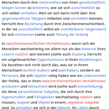
Menschen durch ihre
Getrenntheit
von ihren
gesellschaftlich
tätigen
Sinnen
so
bestimmt
, wie sie sich
ausschließlich
zu
sich selbst
verhalten
. Weil sie sich darin nicht über ihre
gegenständliche
Tätigkeit
mitteilen und
vermitteln
können,
herrscht ihre
Beziehung
durch ihre Zwischenmenschlichkeit,
in der sie
ausschließlich
selbst als
unmittelbarer
Gegenstand
für sich
erscheinen
(siehe auch
Teilung der Arbeit
).
In
zwischenmenschlichen Verhältnissen
, worin sich die
Menschen wechselseitig vor allem nur als das
Material
ihres
Lebens
nützlich
sein können (siehe auch
Nutzen
), herrscht
ein ungeheuerlicher
Opportunismus
in ihren
Beziehungen
.
Sie beziehen sich nicht durch das, was sie in ihrem
Menschsein
wirklich
äußern
und
wahrhaben
, sondern als
Personen
, die sich
objektiv
nötig haben wie ein
Lebensmittel
der Politik, das in ihren
zwischenmenschlichen Verhältnissen
produziert
und
konsumiert
wird (siehe auch
Einverleibung
).
Als diese
personifizierte
Subjekte
, die sich durch ihre
Eigenschaften
und
Fähigkeiten
wechselseitig
nützlich
sein
müssen,
Subjekt
und
Objekt
in einem,
objektive Subjekte
sind. So
verhalten
sie sich in der
Absicht
, ihr
Leben
durch