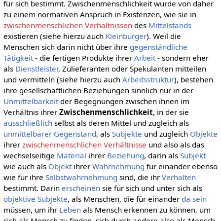
für sich bestimmt. Zwischenmenschlichkeit wurde von daher
zu einem normativen Anspruch in Existenzen, wie sie in
zwischenmenschlichen Verhältnissen
des
Mittelstands
existieren (siehe hierzu auch
Kleinbürger
). Weil die
Menschen sich darin nicht über ihre
gegenständliche
Tätigkeit
- die fertigen Produkte ihrer
Arbeit
- sondern eher
als
Dienstleister
, Zulieferanten oder Spekulanten mitteilen
und vermitteln (siehe hierzu auch
Arbeitsstruktur
), bestehen
ihre gesellschaftlichen Beziehungen sinnlich nur in der
Unmittelbarkeit
der Begegnungen zwischen ihnen im
Verhältnis ihrer
Zwischenmenschlichkeit
, in der sie
ausschließlich
selbst als deren Mittel und zugleich als
unmittelbarer
Gegenstand
, als
Subjekte
und zugleich
Objekte
ihrer
zwischenmenschlichen Verhältnisse
und also als das
wechselseitige
Material
ihrer
Beziehung
, darin als
Subjekt
wie auch als
Objekt
ihrer
Wahrnehmung
für einander ebenso
wie für ihre
Selbstwahrnehmung
sind, die ihr
Verhalten
bestimmt. Darin
erscheinen
sie für sich und unter sich als
objektive
Subjekte
, als Menschen, die für einander
da sein
müssen, um ihr
Leben
als Mensch erkennen zu können, um
sich als Mensch zu finden, sich durch andere also als Mensch