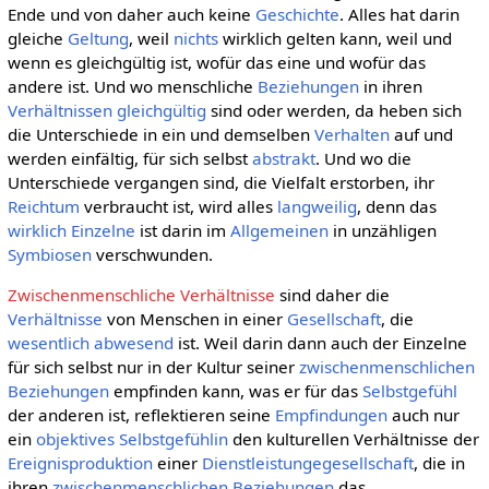
Ende und von daher auch keine
Geschichte
. Alles hat darin
gleiche
Geltung
, weil
nichts
wirklich gelten kann, weil und
wenn es gleichgültig ist, wofür das eine und wofür das
andere ist. Und wo menschliche
Beziehungen
in ihren
Verhältnissen
gleichgültig
sind oder werden, da heben sich
die Unterschiede in ein und demselben
Verhalten
auf und
werden einfältig, für sich selbst
abstrakt
. Und wo die
Unterschiede vergangen sind, die Vielfalt erstorben, ihr
Reichtum
verbraucht ist, wird alles
langweilig
, denn das
wirklich
Einzelne
ist darin im
Allgemeinen
in unzähligen
Symbiosen
verschwunden.
Zwischenmenschliche Verhältnisse
sind daher die
Verhältnisse
von Menschen in einer
Gesellschaft
, die
wesentlich
abwesend
ist. Weil darin dann auch der Einzelne
für sich selbst nur in der Kultur seiner
zwischenmenschlichen
Beziehungen
empfinden kann, was er für das
Selbstgefühl
der anderen ist, reflektieren seine
Empfindungen
auch nur
ein
objektives Selbstgefühlin
den kulturellen Verhältnisse der
Ereignisproduktion
einer
Dienstleistungegesellschaft
, die in
ihren
zwischenmenschlichen Beziehungen
das