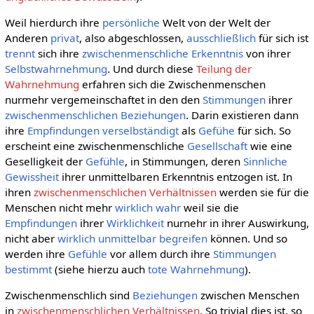
Weil hierdurch ihre
persönliche
Welt von der Welt der
Anderen
privat
, also abgeschlossen,
ausschließlich
für sich ist
trennt
sich ihre
zwischenmenschliche
Erkenntnis
von ihrer
Selbstwahrnehmung
. Und durch diese
Teilung der
Wahrnehmung
erfahren sich die Zwischenmenschen
nurmehr vergemeinschaftet in den den
Stimmungen
ihrer
zwischenmenschlichen Beziehungen
. Darin existieren dann
ihre
Empfindungen
verselbständigt
als
Gefühe
für sich. So
erscheint eine zwischenmenschliche
Gesellschaft
wie eine
Geselligkeit der
Gefühle
, in Stimmungen, deren
Sinnliche
Gewissheit
ihrer unmittelbaren Erkenntnis entzogen ist. In
ihren
zwischenmenschlichen Verhältnissen
werden sie für die
Menschen nicht mehr
wirklich
wahr
weil sie die
Empfindungen
ihrer
Wirklichkeit
nurnehr in ihrer Auswirkung,
nicht aber
wirklich
unmittelbar
begreifen
können. Und so
werden ihre
Gefühle
vor allem durch ihre
Stimmungen
bestimmt
(siehe hierzu auch
tote Wahrnehmung
).
Zwischenmenschlich sind
Beziehungen
zwischen Menschen
in
zwischenmenschlichen Verhältnissen
. So trivial dies ist, so