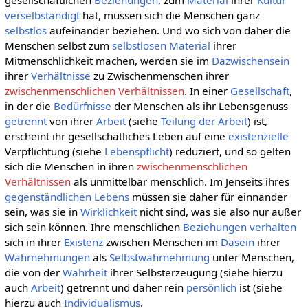
gesellschaftlichen
Beziehungen
, zum
Material
ihrer
Kultur
verselbständigt
hat, müssen sich die Menschen ganz
selbstlos
aufeinander beziehen. Und wo sich von daher die
Menschen selbst zum
selbstlosen
Material
ihrer
Mitmenschlichkeit machen, werden sie im
Dazwischensein
ihrer
Verhältnisse
zu Zwischenmenschen ihrer
zwischenmenschlichen Verhältnissen
. In einer
Gesellschaft
,
in der die
Bedürfnisse
der Menschen als ihr Lebensgenuss
getrennt
von ihrer
Arbeit
(siehe
Teilung der Arbeit
) ist,
erscheint ihr gesellschatliches Leben auf eine
existenzielle
Verpflichtung (siehe
Lebenspflicht
) reduziert, und so gelten
sich die Menschen in ihren
zwischenmenschlichen
Verhältnissen
als unmittelbar menschlich. Im Jenseits ihres
gegenständlichen
Lebens
müssen sie daher für einnander
sein, was sie in
Wirklichkeit
nicht sind, was sie also nur außer
sich sein können. Ihre menschlichen
Beziehungen
verhalten
sich in ihrer
Existenz
zwischen Menschen im
Dasein
ihrer
Wahrnehmungen
als
Selbstwahrnehmung
unter Menschen,
die von der
Wahrheit
ihrer Selbsterzeugung (siehe hierzu
auch
Arbeit
) getrennt und daher rein
persönlich
ist (siehe
hierzu auch
Individualismus
.