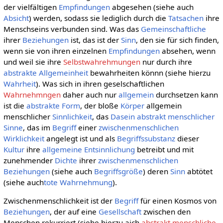
der vielfältigen
Empfindungen
abgesehen (siehe auch
Absicht
) werden, sodass sie lediglich durch die
Tatsachen
ihre
Menschseins verbunden sind. Was das
Gemeinschaftliche
ihrer
Beziehungen
ist, das ist der
Sinn
, den sie für sich finden,
wenn sie von ihren einzelnen
Empfindungen
absehen, wenn
und weil sie ihre
Selbstwahrehmungen
nur durch ihre
abstrakte Allgemeinheit
bewahrheiten könnn (siehe hierzu
Wahrheit
). Was sich in ihren geselschaftlichen
Wahrnehmngen
daher auch nur
allgemein
durchsetzen kann
ist die
abstrakte
Form
, der bloße
Körper
allgemein
menschlicher
Sinnlichkeit
, das
Dasein
abstrakt menschlicher
Sinne
, das im
Begriff
einer
zwischenmenschlichen
Wirklichkeit
angelegt ist und als
Begriffssubstanz
dieser
Kultur
ihre
allgemeine
Entsinnlichung
betreibt und mit
zunehmender
Dichte
ihrer
zwischenmenschlichen
Beziehungen
(siehe auch
Begriffsgröße
) deren
Sinn
abtötet
(siehe auch
tote Wahrnehmung
).
Zwischenmenschlichkeit ist der
Begriff
für einen Kosmos von
Beziehungen
, der auf eine
Gesellschaft
zwischen den
Menschen rekurriert (siehe hierzu aich
abstrakt menschliche