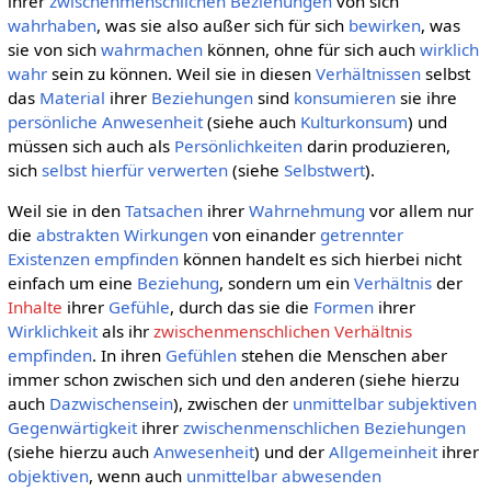
ihrer
zwischenmenschlichen Beziehungen
von sich
wahrhaben
, was sie also außer sich für sich
bewirken
, was
sie von sich
wahrmachen
können, ohne für sich auch
wirklich
wahr
sein zu können. Weil sie in diesen
Verhältnissen
selbst
das
Material
ihrer
Beziehungen
sind
konsumieren
sie ihre
persönliche
Anwesenheit
(siehe auch
Kulturkonsum
) und
müssen sich auch als
Persönlichkeiten
darin produzieren,
sich
selbst hierfür verwerten
(siehe
Selbstwert
).
Weil sie in den
Tatsachen
ihrer
Wahrnehmung
vor allem nur
die
abstrakten
Wirkungen
von einander
getrennter
Existenzen
empfinden
können handelt es sich hierbei nicht
einfach um eine
Beziehung
, sondern um ein
Verhältnis
der
Inhalte
ihrer
Gefühle
, durch das sie die
Formen
ihrer
Wirklichkeit
als ihr
zwischenmenschlichen Verhältnis
empfinden
. In ihren
Gefühlen
stehen die Menschen aber
immer schon zwischen sich und den anderen (siehe hierzu
auch
Dazwischensein
), zwischen der
unmittelbar
subjektiven
Gegenwärtigkeit
ihrer
zwischenmenschlichen Beziehungen
(siehe hierzu auch
Anwesenheit
) und der
Allgemeinheit
ihrer
objektiven
, wenn auch
unmittelbar
abwesenden