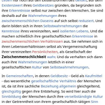
Existenzwert
ihres
Geldbesitzes
gründen, da begründen sich
ihre
Erkenntnisse
selbst nur zwischen den Menschen. Sie sind
deshalb auf die
Wahrnehmungen
ihres
zwischenmenschlichen
Daseins
auf sich selbst
reduziert
. Und
darin bilden sich in ihren
Selbstwahrnehmungen
die
Kenntnisse
ihres vereinzelten, weil
isolierten
Lebens
. Und die
machen schließlich ihre gesellschaftlichen
Erkenntnisse
in
zwischenmenschlichen Verhältnissen
aus. Sie nehmen sich in
ihren Lebensverhältnissen selbst als Vergemeinschaftung
ihrer vereinzelten
Persönlicheiten
, als Gesellschaft der
Zwischenmenschlichkeit
wahr
. Und da verhalten sich dann
auch ihre
Wahrnehmungen
letztlich in einer
gesellschaftlichen
Kultur
von
Selbstwahrnehmungen
.
In
Gemeinschaften
, in denen
Geldbesitz
- Geld als
Kaufmittel
- das wesentliche
gesellschaftliche
Verhältnis
der Menschen
ist, da ist ihre sachliche
Beziehung
allgemein
gleichgeltend,
gleichgültig
gegen ihre Entstehung. So wird hier auch die
Sinnbildung
der Menschen durch ihre
verselbständigte
Kultur
in der Getrenntheit von ihrem gesellschaftlich tätigen
Sinn