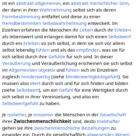
ist ein
abstrakt allgemeiner
, ein
abstrakt menschlicher Sinn
,
der dann in ihrer
Wahrnehmung
selbst sich als deren
Formbestimmung
entfaltet und diese zu einer
fremdbestimmten
Selbstwahrnehmung
entwickelt. Im
Eizelnen erfahren die Menschen ihr
Leben
durch ihr
Erleben
als lebenswert und erlangen damit für sich einen
Selbstwert
durch ein
Erleben
vo sich selbst, in dem sie sich vor allem
selbst lebendig
fühlen
und als das
empfinden
, was sie für
sich selbst durch ihre
Gefühle
für sich sind. In dieser
Veräußerung
und Veräußerlichung erscheinen sie sich selbst
im
Allgemeinwn
objektiv
und
fühlen
sich im Einzelnen
zugleich
minderwertig
(siehe
Minderwertigkeitsgefühl
). Sie
müssen also
Wert
durch sich und für sich finden und bilden
(siehe
Selbstwert
), um ein
Gefühl
für eine Wertigkeit durch
sich selbst in ihrer Vereinzelung, und also ein
Selbstwertgefühl
zu haben.
Je
isolierter
, je
einsamer
die Menschen in der
Gesellschaft
ihrer
Zwischenmenschlichkeit
sind, desto
triebhafter
gehen sie ihre
zwischenmenschliche Beziehungen
zu
einander ein. Durch ihr gesellschaftlich
abwesendes
Wesen