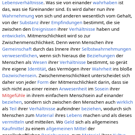
Lebensverhältnisse
. Was sie von einander
wahrhaben
ist
das, was sie füreinander sind. Es wird daher nun ihre
Wahrnehmung
von sich und anderen wesentlich vom Gehalt,
von der
Substanz
ihrer
Empfindungen
bestimmt, die sie
zwischen den
Ereignissen
ihrer
Verhältnisse
haben und
entwickeln
. Mitmenschlichkeit wird so zur
Zwischenmenschlichkeit. Denn wenn Menschen ihre
Gemeinschaft
durch das Innere ihrer
Selbstwahrnehmungen
verwesentlichen
, wenn sich hieraus die
Beziehungen
der
Menschen als
Wesen
ihrer
Verhältnisse
bestimmt, so gerät
ihre eigene
Identität
, das Vermögen ihrer
Wahrheit
ins bloße
Dazwischensein
. Zwischenmenschlichkeit unterscheidet sich
daher von jeder
Form
der Mitmenschlichkeit darin, dass sie
sich nicht aus einer reinen
Anwesenheit
im
Sosein
ihrer
Mitgefühle
in ihrem einfachem Menschsein auf einander
beziehen
, sondern sich zwischen den Menschen auch
wirklich
als
Teil
ihrer
Verhältnisse
aufeindner
beziehen
, wodurch sich
Menschen zum
Material
ihres
Lebens
machen und als dieses
vermitteln
und mitteilen. Wo
Geld
sich als allgemeines
Kaufmittel
zu einem
allgemeinen
Mittel
der