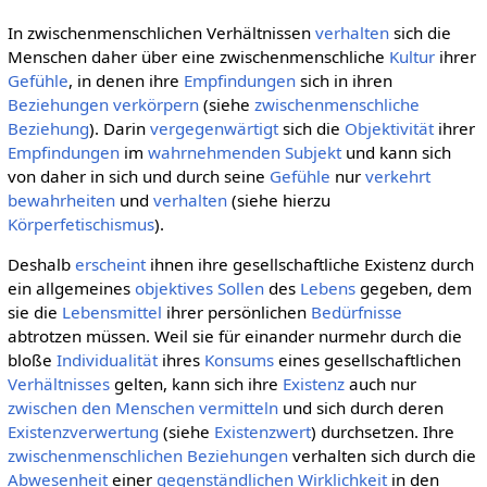
In zwischenmenschlichen Verhältnissen
verhalten
sich die
Menschen daher über eine zwischenmenschliche
Kultur
ihrer
Gefühle
, in denen ihre
Empfindungen
sich in ihren
Beziehungen
verkörpern
(siehe
zwischenmenschliche
Beziehung
). Darin
vergegenwärtigt
sich die
Objektivität
ihrer
Empfindungen
im
wahrnehmenden
Subjekt
und kann sich
von daher in sich und durch seine
Gefühle
nur
verkehrt
bewahrheiten
und
verhalten
(siehe hierzu
Körperfetischismus
).
Deshalb
erscheint
ihnen ihre gesellschaftliche Existenz durch
ein allgemeines
objektives Sollen
des
Lebens
gegeben, dem
sie die
Lebensmittel
ihrer persönlichen
Bedürfnisse
abtrotzen müssen. Weil sie für einander nurmehr durch die
bloße
Individualität
ihres
Konsums
eines gesellschaftlichen
Verhältnisses
gelten, kann sich ihre
Existenz
auch nur
zwischen den Menschen
vermitteln
und sich durch deren
Existenzverwertung
(siehe
Existenzwert
) durchsetzen. Ihre
zwischenmenschlichen Beziehungen
verhalten sich durch die
Abwesenheit
einer
gegenständlichen
Wirklichkeit
in den