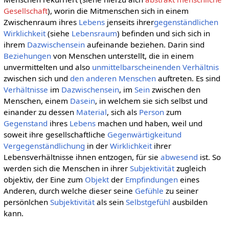
Gesellschaft
), worin die Mitmenschen sich in einem
Zwischenraum ihres
Lebens
jenseits ihrer
gegenständlichen
Wirklichkeit
(siehe
Lebensraum
) befinden und sich sich in
ihrem
Dazwischensein
aufeinande beziehen. Darin sind
Beziehungen
von Menschen unterstellt, die in einem
unvermittelten und also
unmittelbarscheinenden
Verhältnis
zwischen sich und
den anderen Menschen
auftreten. Es sind
Verhältnisse
im
Dazwischensein
, im
Sein
zwischen den
Menschen, einem
Dasein
, in welchem sie sich selbst und
einander zu dessen
Material
, sich als
Person
zum
Gegenstand
ihres
Lebens
machen und haben, weil und
soweit ihre gesellschaftliche
Gegenwärtigkeitund
Vergegenständlichung
in der
Wirklichkeit
ihrer
Lebensverhältnisse ihnen entzogen, für sie
abwesend
ist. So
werden sich die Menschen in ihrer
Subjektivität
zugleich
objektiv, der Eine zum
Objekt
der
Empfindungen
eines
Anderen, durch welche dieser seine
Gefühle
zu seiner
persönlchen
Subjektivität
als sein
Selbstgefühl
ausbilden
kann.