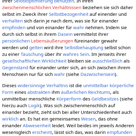
ihrer
Selbstoptimierung
benutzen
. In ihren
zwischenmenschlichen Verhältnissen
beziehen sie sich daher
selbst im Zweck ihrer
Selbstbezogenheit
auf einender und
verhalten
sich darin je nach dem, was sie für einander
empfinden
und von einander für
wahr
nehmen. Indem sie
durch sich selbst in ihrem
Dasein
vermittelst ihrer
persönlichen
Lebensäußerungen
füreinander gewahr
werden und
gelten
wird ihre
Selbstbehauptung
selbst schon
zu einer
Täuschung
über ihr
wahres
Sein
. Im Jenseits ihrer
gesellschaftlichen
Wirklichkeit
bleiben sie
ausschließlich
als
Gegenstand
für einander unter sich, an sich zwischen ihrem
Menschsein nur für sich
wahr
(siehe
Dazwischensein
).
Dieses
widersinnige
Verhältnis
ist die
unmittelbar
körperliche
Form
eines
abstrakten
ihm
äußerlichen
Reichtums
, als
unmittelbar menschliche
Körperform
des
Geldbesitzes
(siehe
hierzu auch
Logik
). Was sich zwischenmenschlich auf
einander bezieht, zieht sich bei aller Unterschiedenheit auch
wirklich
an. Es hat ein gemeinsames
Wesen
, das ohne
einander
Abwesenheit
leidet. Weil beides im jeweils Anderen
wesensgleich
erscheint
, lässt sich das, was darin
empfunden