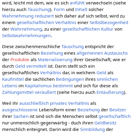
wird, leicht mit dem, wie es sich
anfühlt
verwechseln (siehe
hierzu auch
Täuschung
).
Form
und
Inhalt
solcher
Wahrnehmung
reduziert
sich daher auf sich selbst, wird zu
einem
gesellschaftlichen
Verhältnis
einer
Selbstbezogenheit
der
Wahrnehmung
, zu einer
gesellschaftlichen
Kultur
von
Selbstwahrnehmungen
.
Diese zwischenmenschliche
Täuschung
entspricht der
gesellschaftlichen
Beziehung
eines
allgemeinen
Austauschs
der
Produkte
als
Materialisierung
ihrer Gesellschaft, wie er
durch
Geld
vermittelt
ist. Darin stellt sich ein
gesellschaftliches
Verhältnis
dar, in welchem
Geld
als
Kaufmittel
die sachlichen
Bedingungen
ihres
sinnlichen
Lebens
im
Kapitalismus
bestimmt
und sich für diese als
Zahlungsmittel
veräußert
(siehe hierzu auch
Entäußerung
).
Weil ihr
ausschließlich
privates
Verhältnis
als
ausgeschlossene
Lebensform einer
Beziehung
der
Besitzer
ihrer
Sachen
ist sind sich die Menschen selbst
gesellschaftlich
nur unmenschlich gegenwärtig - duch ihren
Geldbesitz
menschlich enteignet. Darin wird die
Sinnbildung
der