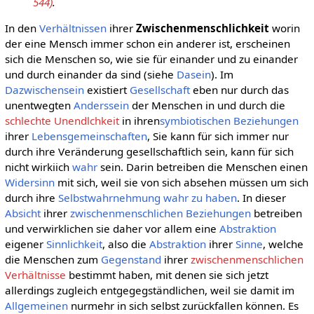
544)
.
In den
Verhältnissen
ihrer
Zwischenmenschlichkeit
worin
der eine Mensch immer schon ein anderer ist, erscheinen
sich die Menschen so, wie sie für einander und zu einander
und durch einander da sind (siehe
Dasein
). Im
Dazwischensein
existiert
Gesellschaft
eben nur durch das
unentwegten
Anderssein
der Menschen in und durch die
schlechte Unendlchkeit
in ihren
symbiotischen
Beziehungen
ihrer
Lebensgemeinschaften
, Sie kann für sich immer nur
durch ihre Veränderung gesellschaftlich sein, kann für sich
nicht wirkiich
wahr
sein. Darin betreiben die Menschen einen
Widersinn
mit sich, weil sie von sich absehen müssen um sich
durch ihre
Selbstwahrnehmung
wahr zu haben
. In dieser
Absicht
ihrer
zwischenmenschlichen Beziehungen
betreiben
und verwirklichen sie daher vor allem eine
Abstraktion
eigener
Sinnlichkeit
, also die
Abstraktion
ihrer
Sinne
, welche
die Menschen zum
Gegenstand
ihrer
zwischenmenschlichen
Verhältnisse
bestimmt haben, mit denen sie sich jetzt
allerdings zugleich entgegegständlichen, weil sie damit im
Allgemeinen
nurmehr in sich selbst zurückfallen können. Es