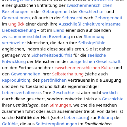
einer glücklichen Entfaltung der
zwischenmenschlichen
Beziehungen
in der
Geborgenheit
der
Geschlechter
und
Generationen
, oft auch in der
Sehnsucht
nach
Geborgenheit
im
Unglück
einer durch ihre
Ausschließlichkeit
vereinsamte
Liebesbeziehung
– oft im
Elend
einer sich auflösenden
zwischenmenschlichen Beziehung
in der
Stimmung
vereinzelter
Menschen, die darin ihre
Selbstgefühle
angleichen, indem sie diese sozialisieren. Sie ist daher
getragen vom
Sicherheitsbedürfnis
für die
seelische
Entwicklung
der Menschen in der
bürgerlichen Gesellschaft
um den Fortbestand ihrer
zwischenmenschlichen Kultur
und
den
Gewohnheiten
ihrer
Selbsterhaltung
(siehe auch
Reproduktion
), des
persönlichen
Vertrauens in die Zeugung
und den Fortbestand und Schutz eigenmächtiger
Lebensverhältnisse
. Ihre
Geschichte
ist aber nicht
wirklich
durch diese gesichert, sondern entwickelt sich als
Geschichte
ihrer
Gemütslagen
, den
Stimungen
, welche die Menschen
zusammen führt oder auch auseinander treibt. Von daher ist
solche
Familie
der Hort (siehe
Lebensburg
) zur
Bildung
der
Gefühle
, die aus
Selbstempfindungen
im
Familienleben