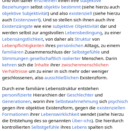
Und von daher
erscheinen
ihnen ihre
subjektive
Beziehungen
selbst
objektiv
bestimmt
(siehe hierzu auch
objektive Subjektivität
) und also
existenziell
(siehe hierzu
auch
Existenzwert
). Und so stellen sich ihnen auch ihre
Existenzängste
wie eine
subjektive Objektivität
dar und
werden selbst zur angstvollen
Lebensbedingung
, zu einer
Lebensängstlichkeit
, von daher als
Struktur
von
Lebenpflichtigkeiten
ihres
persönlichen
Alltags, zu einem
familiären
Zusammenschluss der
Selbstgefühle
und
Stimmungen
gesellschaftlich
isolierter
Menschen. Darin
kehren
sich die
Inhalte
ihrer
zwischenmenschlichen
Verhältnisse
um zu einer in sich mehr oder weniger
geschlossenen, also
ausschließlichen
Existenzform.
Durch eine familiäre Lebensstruktur entstehen
personifizierte
Hierarchien der
Geschlechter
und
Generationen
, worin ihre
Selbstwahrnehmung
sich
psychisch
gegen ihre objektive Existenzform, gegen die
existenziellen
Formationen
ihrer
Lebenswirklichkeit
wendet (siehe hierzu
die Entstehung des so genannten
Über-ichs
). Die hierdurch
kontrollierten
Selbstgefühle
ihres
Lebens
spalten sich