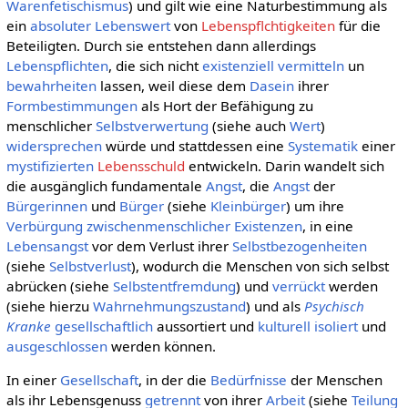
Warenfetischismus
) und gilt wie eine Naturbestimmung als
ein
absoluter
Lebenswert
von
Lebenspflchtigkeiten
für die
Beteiligten. Durch sie entstehen dann allerdings
Lebenspflichten
, die sich nicht
existenziell
vermitteln
un
bewahrheiten
lassen, weil diese dem
Dasein
ihrer
Formbestimmungen
als Hort der Befähigung zu
menschlicher
Selbstverwertung
(siehe auch
Wert
)
widersprechen
würde und stattdessen eine
Systematik
einer
mystifizierten
Lebensschuld
entwickeln. Darin wandelt sich
die ausgänglich fundamentale
Angst
, die
Angst
der
Bürgerinnen
und
Bürger
(siehe
Kleinbürger
) um ihre
Verbürgung
zwischenmenschlicher
Existenzen
, in eine
Lebensangst
vor dem Verlust ihrer
Selbstbezogenheiten
(siehe
Selbstverlust
), wodurch die Menschen von sich selbst
abrücken (siehe
Selbstentfremdung
) und
verrückt
werden
(siehe hierzu
Wahrnehmungszustand
) und als
Psychisch
Kranke
gesellschaftlich
aussortiert und
kulturell
isoliert
und
ausgeschlossen
werden können.
In einer
Gesellschaft
, in der die
Bedürfnisse
der Menschen
als ihr Lebensgenuss
getrennt
von ihrer
Arbeit
(siehe
Teilung