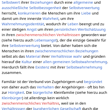
Selbstwert
ihrer
Beziehungen
durch eine
allgemeine
und
ausschließliche
Selbstbezogenheit
der
Selbstverwertung
herrscht,
konkurrieren
die Menschen um ihre
Liebe
und
damit um ihre innerste
Wahrheit
, um ihre
Wahrnehmungsidentität
, wodurch ihr
Leben
beengt und zu
einer stetigen
Angst
um ihren
persönlichen
Wertschätzuung
in ihren
zwischenmenschlichen Verhältnissen
geworden war
(siehe hierzu auch
Lebensangst
), der die einzige Gewähr für
ihre
Selbstverwertung
bietet. Von daher haben sich die
Menschen in ihren
zwischenmenschlichen Beziehungen
selbst als das
Material
ihrer
Verhältnisse
wahr
und gründen
hierauf die
Kultur
einer
allen gemeinen
Selbstwahrnehmung
.
Hierdurch fällt ihre
Existenz
mit ihrer
Selbstwahrnehmung
zusammen.
Familiär ist der Verbund von Zugehörigem und
begründet
von daher auch das
Verhalten
der Angehörigen - oft bis hin
zur
Hörigkeit
. Die
bürgerliche
Kleinfamilie (siehe hierzu auch
Kleinbürger
) ist allerdings kein wirklich
zwischenmenschliches Verhältnis
, weil sie in den
Verhältnissen
der
burgherrlichen Gesellschaft
durch die