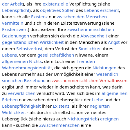
der Arbeit
), als ihre
existenzielle
Verpflichtung (siehe
Lebenspflicht
), als
objektives Sollen
des
Lebens
erscheint
,
kann sich alle
Existenz
nur
zwischen den Menschen
vermitteln
und sich in deren Existenzverwertung (siehe
Existenzwert
) durchsetzen. Ihre
zwischenmenschlichen
Beziehungen
verhalten sich durch die
Abwesenheit
einer
gegenständlichen
Wirklichkeit
in den Menschen als
Angst
vor
einem
Selbstverlust
, dem Verlust der
Sinnlichkeit
ihres
Lebens
, vor dem
gesellschaftlichen
Nirwana, einem
allgemeinen
Nichts
, dem Loch einer
fremden
Wahrnehmungsidentität
, die sich gegen die
Nichtungen
des
Lebens nurmehr aus der Unmöglichkeit einer
wesentlich
sinnlichen
Beziehung
in
zwischenmenschlichen Verhältnissen
ergibt und immer wieder in dem scheitern kann, was darin
zu
verwirklichen
versucht wird. Weil sich dies im
allgemeinen
Erleben
nur zwischen dem Lebensglück der
Liebe
und der
Lebenspflichtigkeit
ihrer
Existenz
, als ihrer
negierten
Wirklichkeit
- als durch sich selbst schon verneintes
Lebensglück (siehe hierzu auch
Nichtungstrieb
)
ereignen
kann - suchen die
Zwischenmenschen
eime