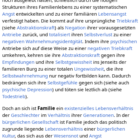
noch ausgelebt hatten, schließlich durch die nötigen
Strukturen ihres Familienlebens zu einer systematischen
Angst
entwickelten und zu einer familiären
Lebensangst
verfestigt haben. Die kommt auf ihre ursprüngliche
Triebkraft
(siehe
Abstraktionskraft
) als
Negation
ihrer vorausgesetzten
Antriebe
zurück, und
totalisiert
ihren
Selbstverlust
zu einer
negativen
Wahrnehmungsidentgität
. Indem ihre
psychischen
Antriebe sich auf diese Weise zu einer
negativen
Triebkraft
umkehren, kehren sie ihre
Abstraktionskraft
gegen ihre
Empfindungen
und ihre
Selbstgewissheit
ins Jenseits der
familieren Burg zu einer totalen
Ungewissheit
, die ihre
Selbstwahrnehmung
nur negativ fortbilden kann. Dadurch
bedrängen sich ihre
Selbstgefühle
gegen sich (siehe auch
psychische Depression
) und töten sie leztlich ab (siehe
Todestrieb
).
Doch an sich ist
Familie
ein
existenzielles
Lebensverhältnis
der
Geschlechter
im
Verhältnis
ihrer
Generationen
. In der
bürgerlichen Gesellschaft
ist Familie jedoch das politisch
zugrunde liegende
Lebensverhältnis
einer
bürgerlichen
Kultur
, das sich aus der
Wesensnot
und
Angst