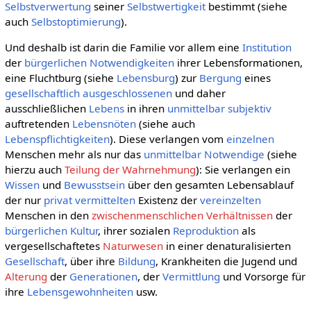
Selbstverwertung
seiner
Selbstwertigkeit
bestimmt (siehe
auch
Selbstoptimierung
).
Und deshalb ist darin die Familie vor allem eine
Institution
der
bürgerlichen
Notwendigkeiten
ihrer Lebensformationen,
eine Fluchtburg (siehe
Lebensburg
) zur
Bergung
eines
gesellschaftlich
ausgeschlossenen
und daher
ausschließlichen
Lebens
in ihren
unmittelbar
subjektiv
auftretenden
Lebensnöten
(siehe auch
Lebenspflichtigkeiten
). Diese verlangen vom
einzelnen
Menschen mehr als nur das
unmittelbar
Notwendige
(siehe
hierzu auch
Teilung der Wahrnehmung
): Sie verlangen ein
Wissen
und
Bewusstsein
über den gesamten Lebensablauf
der nur
privat
vermittelten
Existenz der
vereinzelten
Menschen in den
zwischenmenschlichen Verhältnissen
der
bürgerlichen Kultur
, ihrer sozialen
Reproduktion
als
vergesellschaftetes
Naturwesen
in einer denaturalisierten
Gesellschaft
, über ihre
Bildung
, Krankheiten die Jugend und
Alterung
der
Generationen
, der
Vermittlung
und Vorsorge für
ihre
Lebensgewohnheiten
usw.