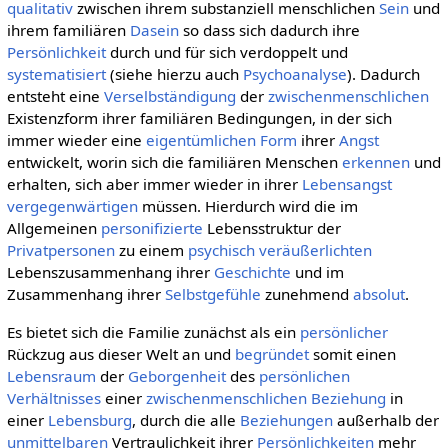
qualitativ
zwischen ihrem substanziell menschlichen
Sein
und
ihrem familiären
Dasein
so dass sich dadurch ihre
Persönlichkeit
durch und für sich verdoppelt und
systematisiert
(siehe hierzu auch
Psychoanalyse
). Dadurch
entsteht eine
Verselbständigung
der
zwischenmenschlichen
Existenzform ihrer familiären Bedingungen, in der sich
immer wieder eine
eigentümlichen
Form
ihrer
Angst
entwickelt, worin sich die familiären Menschen
erkennen
und
erhalten, sich aber immer wieder in ihrer
Lebensangst
vergegenwärtigen
müssen. Hierdurch wird die im
Allgemeinen
personifizierte
Lebensstruktur der
Privatpersonen
zu einem
psychisch
veräußerlichten
Lebenszusammenhang ihrer
Geschichte
und im
Zusammenhang ihrer
Selbstgefühle
zunehmend
absolut
.
Es bietet sich die Familie zunächst als ein
persönlicher
Rückzug aus dieser Welt an und
begründet
somit einen
Lebensraum
der
Geborgenheit
des
persönlichen
Verhältnisses
einer
zwischenmenschlichen Beziehung
in
einer
Lebensburg
, durch die alle
Beziehungen
außerhalb der
unmittelbaren
Vertraulichkeit ihrer
Persönlichkeiten
mehr