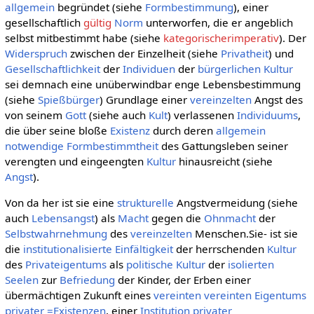
allgemein
begründet (siehe
Formbestimmung
), einer
gesellschaftlich
gültig
Norm
unterworfen, die er angeblich
selbst mitbestimmt habe (siehe
kategorischerimperativ
). Der
Widerspruch
zwischen der Einzelheit (siehe
Privatheit
) und
Gesellschaftlichkeit
der
Individuen
der
bürgerlichen Kultur
sei demnach eine unüberwindbar enge Lebensbestimmung
(siehe
Spießbürger
) Grundlage einer
vereinzelten
Angst des
von seinem
Gott
(siehe auch
Kult
) verlassenen
Individuums
,
die über seine bloße
Existenz
durch deren
allgemein
notwendige
Formbestimmtheit
des Gattungsleben seiner
verengten und eingeengten
Kultur
hinausreicht (siehe
Angst
).
Von da her ist sie eine
strukturelle
Angstvermeidung (siehe
auch
Lebensangst
) als
Macht
gegen die
Ohnmacht
der
Selbstwahrnehmung
des
vereinzelten
Menschen.Sie- ist sie
die
institutionalisierte
Einfältigkeit
der herrschenden
Kultur
des
Privateigentums
als
politische Kultur
der
isolierten
Seelen
zur
Befriedung
der Kinder, der Erben einer
übermächtigen Zukunft eines
vereinten
vereinten
Eigentums
privater
=Existenzen
, einer
Institution
privater