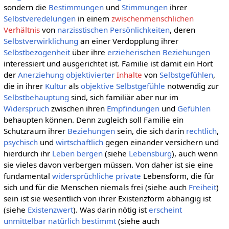
sondern die
Bestimmungen
und
Stimmungen
ihrer
Selbstveredelungen
in einem
zwischenmenschlichen
Verhältnis
von
narzisstischen Persönlichkeiten
, deren
Selbstverwirklichung
an einer Verdopplung ihrer
Selbstbezogenheit
über ihre
erzieherischen Beziehungen
interessiert und ausgerichtet ist. Familie ist damit ein Hort
der
Anerziehung
objektivierter
Inhalte
von
Selbstgefühlen
,
die in ihrer
Kultur
als
objektive Selbstgefühle
notwendig zur
Selbstbehauptung
sind, sich familiär aber nur im
Widerspruch
zwischen ihren
Empfindungen
und
Gefühlen
behaupten können. Denn zugleich soll Familie ein
Schutzraum ihrer
Beziehungen
sein, die sich darin
rechtlich
,
psychisch
und
wirtschaftlich
gegen einander versichern und
hierdurch ihr
Leben bergen
(siehe
Lebensburg
), auch wenn
sie vieles davon verbergen müssen. Von daher ist sie eine
fundamental
widersprüchliche
private
Lebensform, die für
sich und für die Menschen niemals frei (siehe auch
Freiheit
)
sein ist sie wesentlich von ihrer Existenzform abhängig ist
(siehe
Existenzwert
). Was darin nötig ist
erscheint
unmittelbar
natürlich
bestimmt
(siehe auch