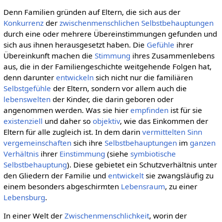
Denn Familien gründen auf Eltern, die sich aus der
Konkurrenz
der
zwischenmenschlichen
Selbstbehauptungen
durch eine oder mehrere Übereinstimmungen gefunden und
sich aus ihnen herausgesetzt haben. Die
Gefühle
ihrer
Übereinkunft machen die
Stimmung
ihres Zusammenlebens
aus, die in der Familiengeschichte weitgehende Folgen hat,
denn darunter
entwickeln
sich nicht nur die familiären
Selbstgefühle
der Eltern, sondern vor allem auch die
lebenswelten
der Kinder, die darin geboren oder
angenommen werden. Was sie hier
empfinden
ist für sie
existenziell
und daher so
objektiv
, wie das Einkommen der
Eltern für alle zugleich ist. In dem darin
vermittelten
Sinn
vergemeinschaften
sich ihre
Selbstbehauptungen
im
ganzen
Verhältnis
ihrer
Einstimmung
(siehe
symbiotische
Selbstbehauptung
). Diese gebietet ein Schutzverhältnis unter
den Gliedern der Familie und
entwickelt
sie zwangsläufig zu
einem besonders abgeschirmten
Lebensraum
, zu einer
Lebensburg
.
In einer Welt der
Zwischenmenschlichkeit
, worin der