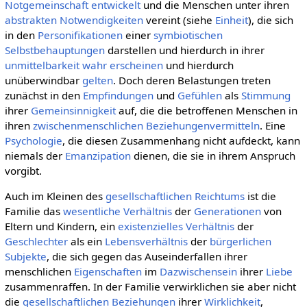
Notgemeinschaft
entwickelt
und die Menschen unter ihren
abstrakten
Notwendigkeiten
vereint (siehe
Einheit
), die sich
in den
Personifikationen
einer
symbiotischen
Selbstbehauptungen
darstellen und hierdurch in ihrer
unmittelbarkeit
wahr
erscheinen
und hierdurch
unüberwindbar
gelten
. Doch deren Belastungen treten
zunächst in den
Empfindungen
und
Gefühlen
als
Stimmung
ihrer
Gemeinsinnigkeit
auf, die die betroffenen Menschen in
ihren
zwischenmenschlichen Beziehungen
vermitteln
. Eine
Psychologie
, die diesen Zusammenhang nicht aufdeckt, kann
niemals der
Emanzipation
dienen, die sie in ihrem Anspruch
vorgibt.
Auch im Kleinen des
gesellschaftlichen
Reichtums
ist die
Familie das
wesentliche
Verhältnis
der
Generationen
von
Eltern und Kindern, ein
existenzielles
Verhältnis
der
Geschlechter
als ein
Lebensverhältnis
der
bürgerlichen
Subjekte
, die sich gegen das Auseinderfallen ihrer
menschlichen
Eigenschaften
im
Dazwischensein
ihrer
Liebe
zusammenraffen. In der Familie verwirklichen sie aber nicht
die
gesellschaftlichen
Beziehungen
ihrer
Wirklichkeit
,