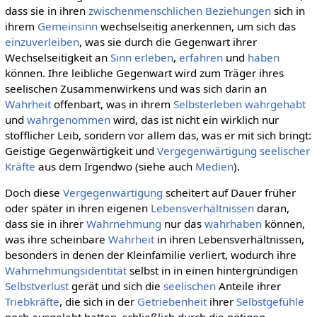
dass sie in ihren
zwischenmenschlichen Beziehungen
sich in
ihrem
Gemeinsinn
wechselseitig anerkennen, um sich das
einzuverleiben
, was sie durch die Gegenwart ihrer
Wechselseitigkeit an
Sinn
erleben
,
erfahren
und
haben
können. Ihre leibliche Gegenwart wird zum Träger ihres
seelischen Zusammenwirkens und was sich darin an
Wahrheit
offenbart, was in ihrem
Selbsterleben
wahrgehabt
und
wahrgenommen
wird, das ist nicht ein wirklich nur
stofflicher Leib, sondern vor allem das, was er mit sich bringt:
Geistige Gegenwärtigkeit und
Vergegenwärtigung
seelischer
Kräfte
aus dem Irgendwo (siehe auch
Medien
).
Doch diese
Vergegenwärtigung
scheitert auf Dauer früher
oder später in ihren eigenen
Lebensverhältnissen
daran,
dass sie in ihrer
Wahrnehmung
nur das
wahrhaben
können,
was ihre scheinbare
Wahrheit
in ihren Lebensverhältnissen,
besonders in denen der Kleinfamilie verliert, wodurch ihre
Wahrnehmungsidentität
selbst in in einen hintergründigen
Selbstverlust
gerät und sich die
seelischen
Anteile ihrer
Triebkräfte
, die sich in der
Getriebenheit
ihrer
Selbstgefühle