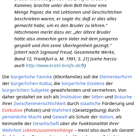
Kammer, brachte unter dem Bett hervor eine
Menge Papier, die mit Lektionen und Geschichtchen
beschrieben waren, er sagte ihr, daß er dies alles
gemacht habe, um es den Bruder zu lehren.“
Hitschmann merkt dazu an: „der ältere Bruder
hätte also immerhin gern Vater mit dem jüngeren
gespielt und ihm seine Überlegenheit gezeigt.“
[zitiert nach Sigmund Freud, Gesammelte Werke,
Band 12, Frankfurt a. M. 1991, S. 21] (siehe hierzu
auch
http://www.krahl-briefe.de
)
Die
bürgerliche Familie
(Kleinfamilie) soll die
Elementarform
der
bürgerlichen Kultur
, die
körperliche
Existenz
der
bürgerlichen Subjekte
gewährleisten und vermehren. Von
daher gestaltet sie sich als
Institution
der
Sitten
und
Bräuche
ihrer
Zwischenmenschlichkeit
durch
staatliche
Förderung und
Exekutive
(Polizei) und
Wahrheit
(Gesetzgebung) durch
persönliche
Macht
und
Gewalt
als
Schule der
Nation
, als
Keimzelle der
Gesellschaft
über die Funktionalität ihrer
Wahrheit
Lebenszusammenhänge
– meist also auch als Garant