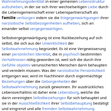
Wahrnehmungsidentität
in einer gemeinen
Lebensstruktur
aufzuheben
, in der sie sich ihrer wechselseitigen
Liebe
durch
die Lebensgemeinschaft einer Lebenspartnerschaft als
Familie
verbürgen
indem sie die
Entgegenwärtigungen
ihrer
narzisstische
Selbstbezogenheiten
aufheben
, sich an
einander selbst
vergegenwärtigen
.
Selbstvergegenwärtigung ist eine Rückbeziehung auf sich
selbst, die sich aus der
Unwirklichkeit
der
Selbstwahrnehmung
begründet. Es ist eine Vergewisserung
einer
persönlichen
Identität
, die in
psychisch
bestimmten
Verhältnissen
nötig geworden ist, weil sich die durch ihre
Gefühle
objektiv
verunsicherten Menschen darin behaupten
und veredeln müssen. Was der
narzisstische Persönlichkeit
entgangen war, wird im Nachhinein durch eigenmächtige
Beziehungen
über die
Geborgenheiten
der
Selbstwahrnehmung
zurück gewonnen. Ihr ausdrückliches
Lebensverhältnis ist daher eine
Lebensburg
, welche die
darin vereinigten
Selbstbeziehungen
für sich behauptet und
sie in der
Ausschließlichkeit
ihrer
Selbstbehauptung
bestätigt
und eingrenzt und alle
fremden
Selbstwahrnehmung