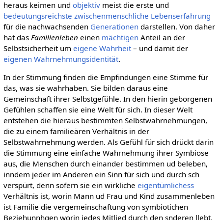
heraus keimen und
objektiv
meist die erste und
bedeutungsreichste
zwischenmenschliche
Lebenserfahrung
für die nachwachsenden
Generationen
darstellen. Von daher
hat das
Familienleben
einen
mächtigen
Anteil an der
Selbstsicherheit um
eigene
Wahrheit
– und damit der
eigenen
Wahrnehmungsidentität
.
In der Stimmung finden die Empfindungen eine Stimme für
das, was sie wahrhaben. Sie bilden daraus eine
Gemeinschaft ihrer Selbstgefühle. In den hierin geborgenen
Gefühlen schaffen sie eine Welt für sich. In dieser Welt
entstehen die hieraus bestimmten Selbstwahrnehmungen,
die zu einem familieären Verhältnis in der
Selbstwahrnehmung werden. Als Gefühl für sich drückt darin
die Stimmung eine einfache Wahrnehmung ihrer Symbiose
aus, die Menschen durch einander bestimmen ud beleben,
inndem jeder im Anderen ein Sinn für sich und durch sch
verspürt, denn sofern sie ein wirkliche
eigentümlichess
Verhältnis ist, worin Mann ud Frau und Kind zusammenleben
ist Familie die vergemeinschaftung von symbiotichen
Beziehunnhgen worin jedes Mitlied durch den snderen llebt,