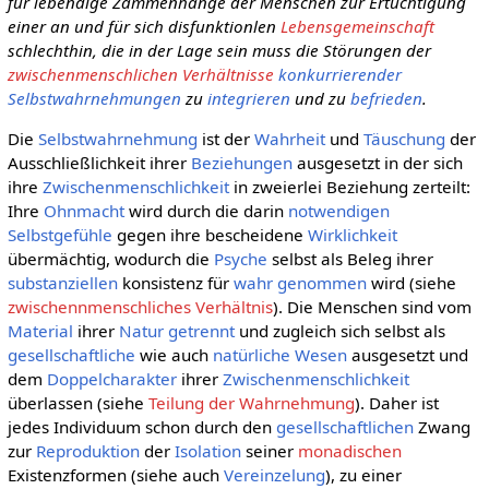
für lebendige Zammenhänge der Menschen zur Ertüchtigung
einer an und für sich disfunktionlen
Lebensgemeinschaft
schlechthin, die in der Lage sein muss die Störungen der
zwischenmenschlichen Verhältnisse
konkurrierender
Selbstwahrnehmungen
zu
integrieren
und zu
befrieden
.
Die
Selbstwahrnehmung
ist der
Wahrheit
und
Täuschung
der
Ausschließlichkeit ihrer
Beziehungen
ausgesetzt in der sich
ihre
Zwischenmenschlichkeit
in zweierlei Beziehung zerteilt:
Ihre
Ohnmacht
wird durch die darin
notwendigen
Selbstgefühle
gegen ihre bescheidene
Wirklichkeit
übermächtig, wodurch die
Psyche
selbst als Beleg ihrer
substanziellen
konsistenz für
wahr genommen
wird (siehe
zwischennmenschliches Verhältnis
). Die Menschen sind vom
Material
ihrer
Natur
getrennt
und zugleich sich selbst als
gesellschaftliche
wie auch
natürliche
Wesen
ausgesetzt und
dem
Doppelcharakter
ihrer
Zwischenmenschlichkeit
überlassen (siehe
Teilung der Wahrnehmung
). Daher ist
jedes Individuum schon durch den
gesellschaftlichen
Zwang
zur
Reproduktion
der
Isolation
seiner
monadischen
Existenzformen (siehe auch
Vereinzelung
), zu einer