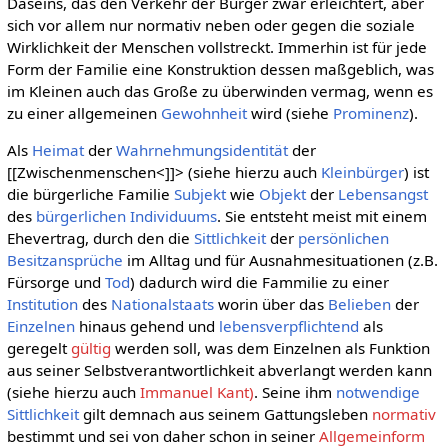
Daseins, das den Verkehr der Bürger zwar erleichtert, aber
sich vor allem nur normativ neben oder gegen die soziale
Wirklichkeit der Menschen vollstreckt. Immerhin ist für jede
Form der Familie eine Konstruktion dessen maßgeblich, was
im Kleinen auch das Große zu überwinden vermag, wenn es
zu einer allgemeinen
Gewohnheit
wird (siehe
Prominenz
).
Als
Heimat
der
Wahrnehmungsidentität
der
[[Zwischenmenschen<]]> (siehe hierzu auch
Kleinbürger
) ist
die bürgerliche Familie
Subjekt
wie
Objekt
der
Lebensangst
des
bürgerlichen Individuums
. Sie entsteht meist mit einem
Ehevertrag, durch den die
Sittlichkeit
der
persönlichen
Besitzansprüche
im Alltag und für Ausnahmesituationen (z.B.
Fürsorge und
Tod
) dadurch wird die Fammilie zu einer
Institution
des
Nationalstaats
worin über das
Belieben
der
Einzelnen
hinaus gehend und
lebensverpflichtend
als
geregelt
gültig
werden soll, was dem Einzelnen als Funktion
aus seiner Selbstverantwortlichkeit abverlangt werden kann
(siehe hierzu auch
Immanuel Kant)
. Seine ihm
notwendige
Sittlichkeit
gilt demnach aus seinem Gattungsleben
normativ
bestimmt und sei von daher schon in seiner
Allgemeinform