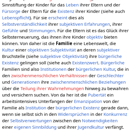
Sinnstiftung der Kinder für das
Leben
ihrer Eltern und der
Fürsorge
der Eltern für die
Existenz
ihrer Kinder (siehe auch
Lebenspflicht
). Für sie
erscheint
dies als
Selbstverständlichkeit
ihrer
subjektiven
Erfahrungen
, ihrer
Gefühle
und
Stimmungen
. Für die Eltern ist es das Glück ihrer
Selbsterneuerung, das ihnen ihre Kinder
objektiv
bieten
können. Von daher ist die
Familie
eine Lebenswelt, die
Kultur
einer
objektiven Subjektivität
an deren
subjektiver
Bruchstelle (siehe
subjektive Objektivität
) ihre
bürgerliche
Existenz
gelingen soll (siehe auch
Existenzwert
.
Bürgerliche
Familien sind also
Institutionen
der
bürgerlichen Kultur
, die in
den
zwischenmenschlichen Verhältnissen
der
Geschlechter
und
Generationen
ihre
zwischenmenschlichen Beziehungen
über die
Teilung ihrer Wahrnehmungen
hinweg zu bewahren
und versichern suchen. Von da her ist die
Pubertät
ein
arbeitsintensives Unterfangen der
Emanzipation
von der
Familie als
Institution
der
bürgerlichen
Existenz
gerade dann,
wenn sie selbst sich in den
Widersprüchen
in der
Konkurrenz
der
Selbstverwertungen
zwischen den
Notwendigkeiten
einer
eigenen
Sinnbildung
und ihrer
Jugendkultur
verfängt.