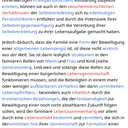
erleben
, können sie auch in den
zwischenmenschlichen
Verhältnissen
der
Selbstveredelung
sich zu
edelmutigen
Persönlichkeiten
entfalten und durch die Potenziale ihrer
Selbstvergegenwärtigung
auch die Vererbung ihrer
Selbstveredelung
zu ihrer Lebensaufgabe gemacht haben.
Jedoch dadurch, dass die Familie eine
Form
der Bewältigung
einer
allgemeinen
Lebensangst
ist, ist diese nicht
wirklich
aus der Welt
. Sie ist darin lediglich
strukturiert
in den
famiiären Rollen von
Mann
und
Frau
und Kind (siehe
Generationen
). Und weil und solange diese Rollen zur
Bewältigung einer bürgerlichen
Lebensgemeinschaft
funktionieren müssen, sind die Beteiligten in einem mehr
oder weniger
aufklärbaren
Verhältnis
der darin
vermittelten
Lebenspflichten
, - besonders auch
inhaltlich
durch die
erzieherischen Beziehungen
, die der
Notwendigkeit
zur
Bewältigung einer noch nicht absehbaren Zukunft folgen
sollen, wird der familiäre
Lebenzuammenhang
vor allem
durch eine
Lebensschuld
bestimmt
und
vermittelt
, die sich in
der
sinnlichen
Not
ihrer
Gemeinschaft
zur
Formation
einer