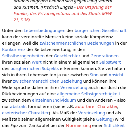
Bruders dagegen nennen sich gegenseitig Vettern
und Kusinen. (Friedrich Engels -
Der Ursprung der
Familie, des Privateigentums und des Staats MEW
21, S.36)
Unter den
Lebensbedingungen
der
bürgerlichen Gesellschaft
kann der vereinzelte Mensch keine soziale Kompetenz
erlangen, weil die
zwischenmenschlichen Beziehungen
in der
Konkurrenz
der Selbstverwertung, in den
Selbstbezogenheiten
der
Geschlechter
und
Generationen
ihren sozialen
Wert
nicht in einem allgemeinen
Selbstwert
des
burgherrlichen Subjekts
erkennen können. Sie verhalten
sich in ihren Lebenswelten ja nur zwischen
Sinn
und
Absicht
ihrer
zwischenmenschlichen Beziehung
und können ihre
Widersprüche daher in ihrer
Vereinzelung
auch nur durch die
Rückbeziehungen auf eine
allgemeine
Selbstgerechtigkeit
zwischen dem
einzelnen
Individuum
und den Anderen – also
nur
abstrakt
formulieren (siehe z.B.
autortärer Charakter
,
esoterischer Charakter
). Als Maß der
Vereinzelung
und als
Maßstab seiner allgemeinen Gültigkeit (siehe
Geltung
) wird
das
Ego
zum Zankapfel bei der
Normierung
einer
Sittlichkeit