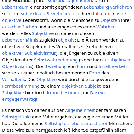
eine Fluchtburg ihrer
Selbstbezogenheiten
. Und im
Lebensraum
einer somit gegründeten
Lebensburg
verkehren
sich ihre
subjektiven
Beziehungen
in ihren
Inhalten
in eine
objektive
Lebensform, worin die Menschen zu
Objekten
ihrer
ausschließlichen
und also eingeschlossenen
Wahrheit
werden. Alles
Subjektive
ist daher in diesem
Lebensverhältnis
zugleich
objektiv
: Die Älteren werden zu
objektiven Subjekten des Verhältnisses (siehe hierzu
objektiver Subjektivismus
), die Jüngeren zu subjektiven
Objekten ihrer
Selbstwahrnehmung
(siehe hierzu
subjektiver
Objektivismus
). Die
Beziehung
von
Form
und
Inhalt
verkehrt
sich so zu einer inhaltlich bestimmenden
Form
des
Verhaltens
. Das
Objektive
wird durch die so gewordene
Formbestimmung
zu einem
objektiven
Subjekt
, das
Subjektive
hierdurch
fremd bestimmt
, ihr
Dasein
entgegenwärtigt
.
Es hat sich von daher aus der
Allgemeinheit
der familiären
Selbstgefühle
eine Mitte ergeben, die zugleich einen Mittler
hat: Die allgemeine
Selbstigkeit
lebensängstlicher
Menschen.
Diese wird zu einem[[ausschließlichenSelbstgefühlin allem,