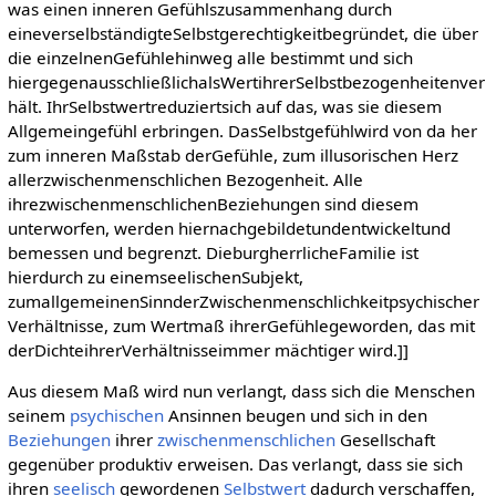
was einen inneren Gefühlszusammenhang durch
eineverselbständigteSelbstgerechtigkeitbegründet, die über
die einzelnenGefühlehinweg alle bestimmt und sich
hiergegenausschließlichalsWertihrerSelbstbezogenheitenver
hält. IhrSelbstwertreduziertsich auf das, was sie diesem
Allgemeingefühl erbringen. DasSelbstgefühlwird von da her
zum inneren Maßstab derGefühle, zum illusorischen Herz
allerzwischenmenschlichen Bezogenheit. Alle
ihrezwischenmenschlichenBeziehungen sind diesem
unterworfen, werden hiernachgebildetundentwickeltund
bemessen und begrenzt. DieburgherrlicheFamilie ist
hierdurch zu einemseelischenSubjekt,
zumallgemeinenSinnderZwischenmenschlichkeitpsychischer
Verhältnisse, zum Wertmaß ihrerGefühlegeworden, das mit
derDichteihrerVerhältnisseimmer mächtiger wird.]]
Aus diesem Maß wird nun verlangt, dass sich die Menschen
seinem
psychischen
Ansinnen beugen und sich in den
Beziehungen
ihrer
zwischenmenschlichen
Gesellschaft
gegenüber produktiv erweisen. Das verlangt, dass sie sich
ihren
seelisch
gewordenen
Selbstwert
dadurch verschaffen,