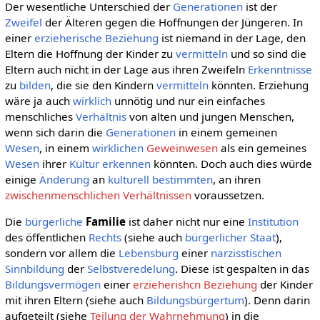
Der wesentliche Unterschied der
Generationen
ist der
Zweifel
der Älteren gegen die Hoffnungen der Jüngeren. In
einer
erzieherische Beziehung
ist niemand in der Lage, den
Eltern die Hoffnung der Kinder zu
vermitteln
und so sind die
Eltern auch nicht in der Lage aus ihren Zweifeln
Erkenntnisse
zu
bilden
, die sie den Kindern
vermitteln
könnten. Erziehung
wäre ja auch
wirklich
unnötig und nur ein einfaches
menschliches
Verhältnis
von alten und jungen Menschen,
wenn sich darin die
Generationen
in einem gemeinen
Wesen
, in einem
wirklichen
Geweinwesen
als ein gemeines
Wesen
ihrer
Kultur
erkennen
könnten. Doch auch dies würde
einige
Änderung
an
kulturell
bestimmten
, an ihren
zwischenmenschlichen Verhältnissen
voraussetzen.
Die
bürgerliche
Familie
ist daher nicht nur eine
Institution
des öffentlichen
Rechts
(siehe auch
bürgerlicher Staat
),
sondern vor allem die
Lebensburg
einer
narzisstischen
Sinnbildung
der
Selbstveredelung
. Diese ist gespalten in das
Bildungsvermögen
einer
erzieherishcn Beziehung
der Kinder
mit ihren Eltern (siehe auch
Bildungsbürgertum
). Denn darin
aufgeteilt (siehe
Teilung der Wahrnehmung
) in die