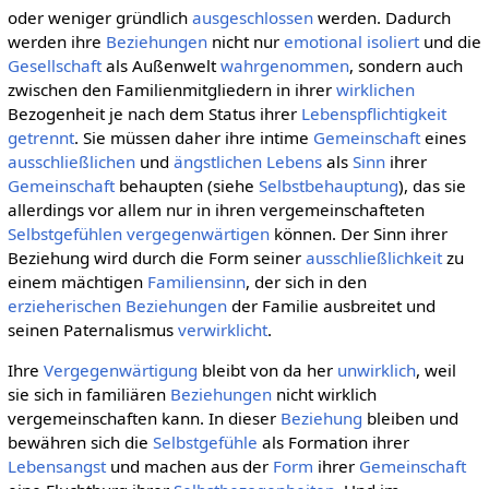
oder weniger gründlich
ausgeschlossen
werden. Dadurch
werden ihre
Beziehungen
nicht nur
emotional
isoliert
und die
Gesellschaft
als Außenwelt
wahrgenommen
, sondern auch
zwischen den Familienmitgliedern in ihrer
wirklichen
Bezogenheit je nach dem Status ihrer
Lebenspflichtigkeit
getrennt
. Sie müssen daher ihre intime
Gemeinschaft
eines
ausschließlichen
und
ängstlichen
Lebens
als
Sinn
ihrer
Gemeinschaft
behaupten (siehe
Selbstbehauptung
), das sie
allerdings vor allem nur in ihren vergemeinschafteten
Selbstgefühlen
vergegenwärtigen
können. Der Sinn ihrer
Beziehung wird durch die Form seiner
ausschließlichkeit
zu
einem mächtigen
Familiensinn
, der sich in den
erzieherischen Beziehungen
der Familie ausbreitet und
seinen Paternalismus
verwirklicht
.
Ihre
Vergegenwärtigung
bleibt von da her
unwirklich
, weil
sie sich in familiären
Beziehungen
nicht wirklich
vergemeinschaften kann. In dieser
Beziehung
bleiben und
bewähren sich die
Selbstgefühle
als Formation ihrer
Lebensangst
und machen aus der
Form
ihrer
Gemeinschaft