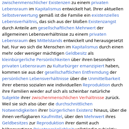
zwischenmenschlicher
Existenzen
zu einem
privaten
Lebensraum
im
Kapitalismus
entwickelt hat. Ihrer aktuellen
Selbstverwertung
gemäß ist die Familie ein
existenzielles
Lebensverhältnis
, das sich aus der bloßen
Existenzangst
durch Anteile am
gesellschaftlichen
Mehrwert
der
allgemeinen Lebensverhältnisse zu einem
privaten
Lebensraum
des
Mittelstands
entwickelt und herausgesetzt
hat. Nur wo sich die Menschen im
Kapitalismus
durch einen
mehr oder weniger mächtigen
Geldbesitz
als
kleinbürgerliche
Persönlichkeiten
über ihren besonders
privaten
Lebensraum
zu
Kulturbürger
emanzipiert
haben,
kommen sie aus der
gesellschaftlichen
Entfremdung
der
persönlichen
Lebensverhältnisse
über die
Unmittelbarkeit
ihrer ebenso sozialen wie individuellen
Reproduktion
durch
ihre Familien wieder auf sich als scheinbar natürliche
Subjekte
ihrer
zwischenmenschlichen Verhältnisse
zurück.
Weil sie sich also über die
durchschnittlichen
Notwendigkeiten
ihrer
bürgerlichen
Existenz
hinaus, über die
ihnen verfügbaren
Kaufmittel
, über den
Mehrwert
ihres
Geldbesitzes
zur
Reproduktion
ihrer damit auch
höherwertigen
Privatpersönlichkeit
vollständig subjektiv