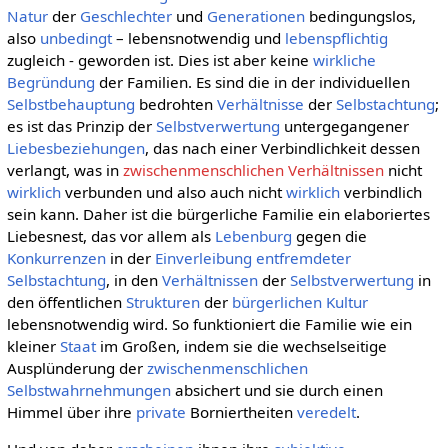
Natur
der
Geschlechter
und
Generationen
bedingungslos,
also
unbedingt
– lebensnotwendig und
lebenspflichtig
zugleich - geworden ist. Dies ist aber keine
wirkliche
Begründung
der Familien. Es sind die in der individuellen
Selbstbehauptung
bedrohten
Verhältnisse
der
Selbstachtung
;
es ist das Prinzip der
Selbstverwertung
untergegangener
Liebesbeziehungen
, das nach einer Verbindlichkeit dessen
verlangt, was in
zwischenmenschlichen Verhältnissen
nicht
wirklich
verbunden und also auch nicht
wirklich
verbindlich
sein kann. Daher ist die bürgerliche Familie ein elaboriertes
Liebesnest, das vor allem als
Lebenburg
gegen die
Konkurrenzen
in der
Einverleibung
entfremdeter
Selbstachtung
, in den
Verhältnissen
der
Selbstverwertung
in
den öffentlichen
Strukturen
der
bürgerlichen Kultur
lebensnotwendig wird. So funktioniert die Familie wie ein
kleiner
Staat
im Großen, indem sie die wechselseitige
Ausplünderung der
zwischenmenschlichen
Selbstwahrnehmungen
absichert und sie durch einen
Himmel über ihre
private
Borniertheiten
veredelt
.