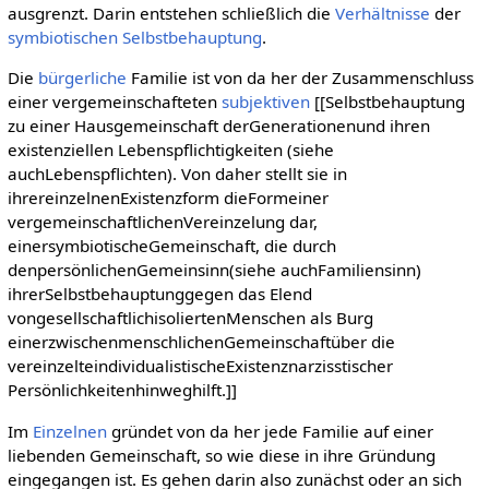
ausgrenzt. Darin entstehen schließlich die
Verhältnisse
der
symbiotischen Selbstbehauptung
.
Die
bürgerliche
Familie ist von da her der Zusammenschluss
einer vergemeinschafteten
subjektiven
[[Selbstbehauptung
zu einer Hausgemeinschaft derGenerationenund ihren
existenziellen Lebenspflichtigkeiten (siehe
auchLebenspflichten). Von daher stellt sie in
ihrereinzelnenExistenzform dieFormeiner
vergemeinschaftlichenVereinzelung dar,
einersymbiotischeGemeinschaft, die durch
denpersönlichenGemeinsinn(siehe auchFamiliensinn)
ihrerSelbstbehauptunggegen das Elend
vongesellschaftlichisoliertenMenschen als Burg
einerzwischenmenschlichenGemeinschaftüber die
vereinzelteindividualistischeExistenznarzisstischer
Persönlichkeitenhinweghilft.]]
Im
Einzelnen
gründet von da her jede Familie auf einer
liebenden Gemeinschaft, so wie diese in ihre Gründung
eingegangen ist. Es gehen darin also zunächst oder an sich