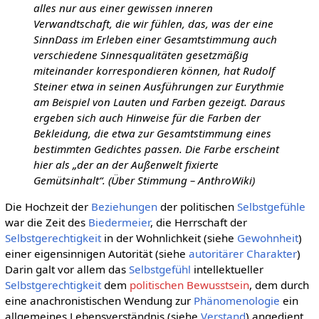
alles nur aus einer gewissen inneren
Verwandtschaft, die wir fühlen, das, was der eine
SinnDass im Erleben einer Gesamtstimmung auch
verschiedene Sinnesqualitäten gesetzmäßig
miteinander korrespondieren können, hat Rudolf
Steiner etwa in seinen Ausführungen zur Eurythmie
am Beispiel von Lauten und Farben gezeigt. Daraus
ergeben sich auch Hinweise für die Farben der
Bekleidung, die etwa zur Gesamtstimmung eines
bestimmten Gedichtes passen. Die Farbe erscheint
hier als „der an der Außenwelt fixierte
Gemütsinhalt“. (Über Stimmung – AnthroWiki)
Die Hochzeit der
Beziehungen
der politischen
Selbstgefühle
war die Zeit des
Biedermeier
, die Herrschaft der
Selbstgerechtigkeit
in der Wohnlichkeit (siehe
Gewohnheit
)
einer eigensinnigen Autorität (siehe
autoritärer Charakter
)
Darin galt vor allem das
Selbstgefühl
intellektueller
Selbstgerechtigkeit
dem
politischen Bewusstsein
, dem durch
eine anachronistischen Wendung zur
Phänomenologie
ein
allgemeines Lebensverständnis (siehe
Verstand
) angedient