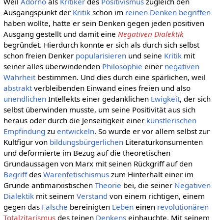
Weil
Adorno
als
Kritiker
des
Positivismus
zugleich den
Ausgangspunkt der
Kritik
schon im
reinen
Denken
begriffen
haben wollte, hatte er sein Denken gegen jeden positiven
Ausgang gestellt und damit eine
Negativen Dialektik
begründet. Hierdurch konnte er sich als durch sich selbst
schon freien Denker
popularisieren
und seine
Kritik
mit
seiner alles überwindenden
Philosophie
einer
negativen
Wahrheit
bestimmen. Und dies durch eine spärlichen, weil
abstrakt
verbleibenden Einwand eines freien und also
unendlichen
Intellekts einer gedanklichen
Ewigkeit
, der sich
selbst überwinden musste, um seine Positivität aus sich
heraus oder durch die Jenseitigkeit einer
künstlerischen
Empfindung
zu
entwickeln
. So wurde er vor allem selbst zur
Kultfigur von
bildungsbürgerlichen
Literaturkonsumenten
und deformierte im Bezug auf die theoretischen
Grundaussagen von Marx mit seinen Rückgriff auf den
Begriff
des
Warenfetischismus
zum Hinterhalt einer im
Grunde antimarxistischen
Theorie
bei, die seiner
Negativen
Dialektik
mit seinem
Verstand
von einem richtigen, einem
gegen das
Falsche
bereinigten
Leben
einen
revolutionären
Totalzitarismus
des teinen
Denkens
einhauchte. Mit seinem