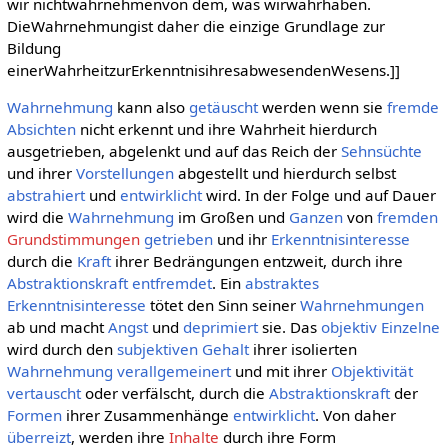
wir nichtwahrnehmenvon dem, was wirwahrhaben.
DieWahrnehmungist daher die einzige Grundlage zur
Bildung
einerWahrheitzurErkenntnisihresabwesendenWesens.]]
Wahrnehmung
kann also
getäuscht
werden wenn sie
fremde
Absichten
nicht erkennt und ihre Wahrheit hierdurch
ausgetrieben, abgelenkt und auf das Reich der
Sehnsüchte
und ihrer
Vorstellungen
abgestellt und hierdurch selbst
abstrahiert
und
entwirklicht
wird. In der Folge und auf Dauer
wird die
Wahrnehmung
im Großen und
Ganzen
von
fremden
Grundstimmungen
getrieben
und ihr
Erkenntnisinteresse
durch die
Kraft
ihrer Bedrängungen entzweit, durch ihre
Abstraktionskraft
entfremdet
. Ein
abstraktes
Erkenntnisinteresse
tötet den Sinn seiner
Wahrnehmungen
ab und macht
Angst
und
deprimiert
sie. Das
objektiv
Einzelne
wird durch den
subjektiven
Gehalt
ihrer isolierten
Wahrnehmung
verallgemeinert
und mit ihrer
Objektivität
vertauscht
oder verfälscht, durch die
Abstraktionskraft
der
Formen
ihrer Zusammenhänge
entwirklicht
. Von daher
überreizt
, werden ihre
Inhalte
durch ihre Form