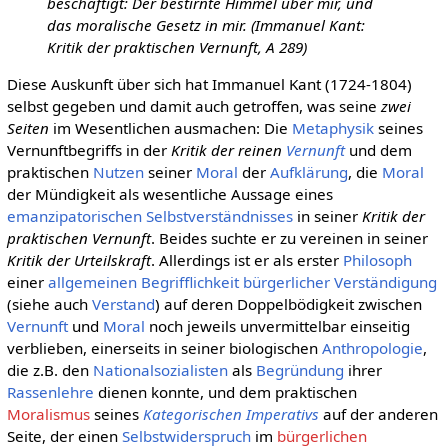
beschäftigt: Der bestirnte Himmel über mir, und
das moralische Gesetz in mir. (Immanuel Kant:
Kritik der praktischen Vernunft, A 289)
Diese Auskunft über sich hat Immanuel Kant (1724-1804)
selbst gegeben und damit auch getroffen, was seine
zwei
Seiten
im Wesentlichen ausmachen: Die
Metaphysik
seines
Vernunftbegriffs in der
Kritik der reinen
Vernunft
und dem
praktischen
Nutzen
seiner
Moral
der
Aufklärung
, die
Moral
der Mündigkeit als wesentliche Aussage eines
emanzipatorischen
Selbstverständnisses
in seiner
Kritik der
praktischen Vernunft
. Beides suchte er zu vereinen in seiner
Kritik der Urteilskraft
. Allerdings ist er als erster
Philosoph
einer
allgemeinen
Begrifflichkeit
bürgerlicher
Verständigung
(siehe auch
Verstand
) auf deren Doppelbödigkeit zwischen
Vernunft
und
Moral
noch jeweils unvermittelbar einseitig
verblieben, einerseits in seiner biologischen
Anthropologie
,
die z.B. den
Nationalsozialisten
als
Begründung
ihrer
Rassenlehre
dienen konnte, und dem praktischen
Moralismus
seines
Kategorischen Imperativs
auf der anderen
Seite, der einen
Selbstwiderspruch
im
bürgerlichen