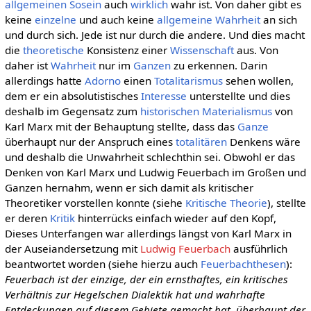
allgemeinen
Sosein
auch
wirklich
wahr ist. Von daher gibt es
keine
einzelne
und auch keine
allgemeine
Wahrheit
an sich
und durch sich. Jede ist nur durch die andere. Und dies macht
die
theoretische
Konsistenz einer
Wissenschaft
aus. Von
daher ist
Wahrheit
nur im
Ganzen
zu erkennen. Darin
allerdings hatte
Adorno
einen
Totalitarismus
sehen wollen,
dem er ein absolutistisches
Interesse
unterstellte und dies
deshalb im Gegensatz zum
historischen Materialismus
von
Karl Marx mit der Behauptung stellte, dass das
Ganze
überhaupt nur der Anspruch eines
totalitären
Denkens wäre
und deshalb die Unwahrheit schlechthin sei. Obwohl er das
Denken von Karl Marx und Ludwig Feuerbach im Großen und
Ganzen hernahm, wenn er sich damit als kritischer
Theoretiker vorstellen konnte (siehe
Kritische Theorie
), stellte
er deren
Kritik
hinterrücks einfach wieder auf den Kopf,
Dieses Unterfangen war allerdings längst von Karl Marx in
der Auseiandersetzung mit
Ludwig Feuerbach
ausführlich
beantwortet worden (siehe hierzu auch
Feuerbachthesen
):
Feuerbach ist der einzige, der ein ernsthaftes, ein kritisches
Verhältnis zur Hegelschen Dialektik hat und wahrhafte
Entdeckungen auf diesem Gebiete gemacht hat, überhaupt der