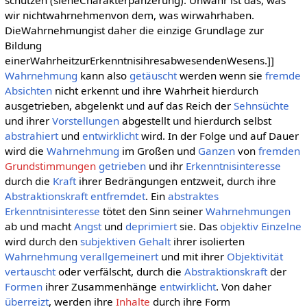
schützen (sieheCharakterpanzerung). Unwahr ist das, was
wir nichtwahrnehmenvon dem, was wirwahrhaben.
DieWahrnehmungist daher die einzige Grundlage zur
Bildung
einerWahrheitzurErkenntnisihresabwesendenWesens.]]
Wahrnehmung
kann also
getäuscht
werden wenn sie
fremde
Absichten
nicht erkennt und ihre Wahrheit hierdurch
ausgetrieben, abgelenkt und auf das Reich der
Sehnsüchte
und ihrer
Vorstellungen
abgestellt und hierdurch selbst
abstrahiert
und
entwirklicht
wird. In der Folge und auf Dauer
wird die
Wahrnehmung
im Großen und
Ganzen
von
fremden
Grundstimmungen
getrieben
und ihr
Erkenntnisinteresse
durch die
Kraft
ihrer Bedrängungen entzweit, durch ihre
Abstraktionskraft
entfremdet
. Ein
abstraktes
Erkenntnisinteresse
tötet den Sinn seiner
Wahrnehmungen
ab und macht
Angst
und
deprimiert
sie. Das
objektiv
Einzelne
wird durch den
subjektiven
Gehalt
ihrer isolierten
Wahrnehmung
verallgemeinert
und mit ihrer
Objektivität
vertauscht
oder verfälscht, durch die
Abstraktionskraft
der
Formen
ihrer Zusammenhänge
entwirklicht
. Von daher
überreizt
, werden ihre
Inhalte
durch ihre Form