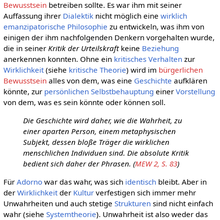
Bewusstsein
betreiben sollte. Es war ihm mit seiner
Auffassung ihrer
Dialektik
nicht möglich eine
wirklich
emanzipatorische
Philosophie
zu entwickeln, was ihm von
einigen der ihm nachfolgenden Denkern vorgehalten wurde,
die in seiner
Kritik der Urteilskraft
keine
Beziehung
anerkennen konnten. Ohne ein
kritisches
Verhalten
zur
Wirklichkeit
(siehe
kritische Theorie
) wird im
bürgerlichen
Bewusstsein
alles von dem, was eine
Geschichte
aufklären
könnte, zur
persönlichen
Selbstbehauptung
einer
Vorstellung
von dem, was es sein könnte oder können soll.
Die Geschichte wird daher, wie die Wahrheit, zu
einer aparten Person, einem metaphysischen
Subjekt, dessen bloße Träger die wirklichen
menschlichen Individuen sind. Die absolute Kritik
bedient sich daher der Phrasen. (
MEW 2, S. 83
)
Für
Adorno
war das wahr, was sich
identisch
bleibt. Aber in
der
Wirklichkeit
der
Kultur
verfestigen sich immer mehr
Unwahrheiten und auch stetige
Strukturen
sind nicht einfach
wahr (siehe
Systemtheorie
). Unwahrheit ist also weder das