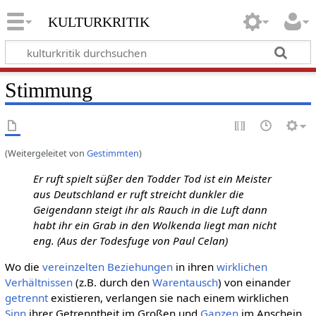
kulturkritik
Stimmung
(Weitergeleitet von
Gestimmten
)
Er ruft spielt süßer den Todder Tod ist ein Meister
aus Deutschland er ruft streicht dunkler die
Geigendann steigt ihr als Rauch in die Luft dann
habt ihr ein Grab in den Wolkenda liegt man nicht
eng. (Aus der Todesfuge von Paul Celan)
Wo die
vereinzelten
Beziehungen
in ihren
wirklichen
Verhältnissen
(z.B. durch den
Warentausch
) von einander
getrennt
existieren, verlangen sie nach einem wirklichen
Sinn
ihrer Getrenntheit im Großen und
Ganzen
im Anschein