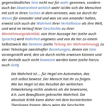
gegenständliches
Sein
nicht nur für
wahr
genomen, sondern
auch bei
Abwesenheit
wirklich
wahr ist.Wo sich die Menschen
mit sich in ihren
Sachen
in dem vereinen, was sie durch ihr
Wesen
für einander sind und was sie von einander halten,
erweist sich auch die
Wahrheit
ihrer
Verhältnisse
als ihre Welt,
und wird im Verlauf ihrer
Geschichte
zu ihrer
Warnehmungsidentität
. von ihrer Aussage her (siehe auch
Sprache
) wird
Wahrheit
ungewiss und von da her zu einem
Selbstzweck des
Denkens
(siehe
Teilung der Wahrnehmung
), zu
einer Teleologie zweckhafter
Beziehungen
, denen ein
Sinn
vorangestellt wird, den sie durch nichts erweisen können und
der deshalb auch nicht
bewiesen
werden kann (siehe hierzu
auch
Gott
).
Die Wahrheit ist ... für Hegel ein Automaton, das
sich selbst beweist. Der Mensch hat ihr zu folgen.
Wie bei Hegel ist das Resultat der wirklichen
Entwickelung nichts anderes als die bewiesene,
d.h. zum Bewußtsein gebrachte Wahrheit. Die
absolute Kritik kann daher mit dem borniertesten
Theologen fragen: Wozu wäre die Geschichte,