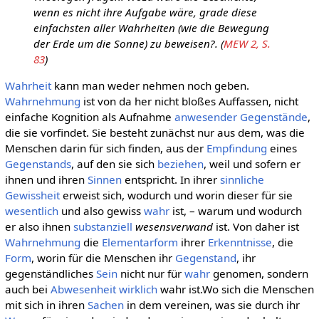
wenn es nicht ihre Aufgabe wäre, grade diese
einfachsten aller Wahrheiten (wie die Bewegung
der Erde um die Sonne) zu beweisen?. (
MEW 2, S.
83
)
Wahrheit
kann man weder nehmen noch geben.
Wahrnehmung
ist von da her nicht bloßes Auffassen, nicht
einfache Kognition als Aufnahme
anwesender
Gegenstände
,
die sie vorfindet. Sie besteht zunächst nur aus dem, was die
Menschen darin für sich finden, aus der
Empfindung
eines
Gegenstands
, auf den sie sich
beziehen
, weil und sofern er
ihnen und ihren
Sinnen
entspricht. In ihrer
sinnliche
Gewissheit
erweist sich, wodurch und worin dieser für sie
wesentlich
und also gewiss
wahr
ist, – warum und wodurch
er also ihnen
substanziell
wesensverwand
ist. Von daher ist
Wahrnehmung
die
Elementarform
ihrer
Erkenntnisse
, die
Form
, worin für die Menschen ihr
Gegenstand
, ihr
gegenständliches
Sein
nicht nur für
wahr
genomen, sondern
auch bei
Abwesenheit
wirklich
wahr ist.Wo sich die Menschen
mit sich in ihren
Sachen
in dem vereinen, was sie durch ihr