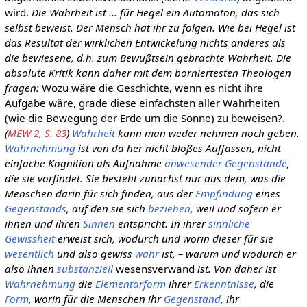
wird.
Die Wahrheit ist ... für Hegel ein Automaton, das sich
selbst beweist. Der Mensch hat ihr zu folgen. Wie bei Hegel ist
das Resultat der wirklichen Entwickelung nichts anderes als
die bewiesene, d.h. zum Bewußtsein gebrachte Wahrheit. Die
absolute Kritik kann daher mit dem borniertesten Theologen
fragen:
Wozu wäre die Geschichte, wenn es nicht ihre
Aufgabe wäre, grade diese einfachsten aller Wahrheiten
(wie die Bewegung der Erde um die Sonne) zu beweisen?.
(
MEW 2, S. 83
)
Wahrheit
kann man weder nehmen noch geben.
Wahrnehmung
ist von da her nicht bloßes Auffassen, nicht
einfache Kognition als Aufnahme
anwesender
Gegenstände
,
die sie vorfindet. Sie besteht zunächst nur aus dem, was die
Menschen darin für sich finden, aus der
Empfindung
eines
Gegenstands
, auf den sie sich
beziehen
, weil und sofern er
ihnen und ihren
Sinnen
entspricht. In ihrer
sinnliche
Gewissheit
erweist sich, wodurch und worin dieser für sie
wesentlich
und also gewiss
wahr
ist, – warum und wodurch er
also ihnen
substanziell
wesensverwand
ist. Von daher ist
Wahrnehmung
die
Elementarform
ihrer
Erkenntnisse
, die
Form
, worin für die Menschen ihr
Gegenstand
, ihr