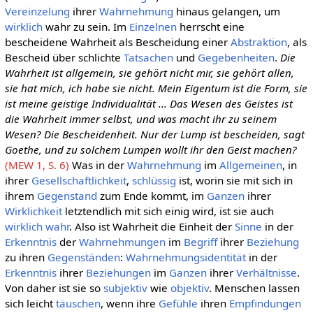
Vereinzelung
ihrer
Wahrnehmung
hinaus gelangen, um
wirklich
wahr zu sein. Im
Einzelnen
herrscht eine
bescheidene Wahrheit als Bescheidung einer
Abstraktion
, als
Bescheid über schlichte
Tatsachen
und
Gegebenheiten
.
Die
Wahrheit ist allgemein, sie gehört nicht mir, sie gehört allen,
sie hat mich, ich habe sie nicht. Mein Eigentum ist die Form, sie
ist meine geistige Individualität ... Das Wesen des Geistes ist
die Wahrheit immer selbst, und was macht ihr zu seinem
Wesen? Die Bescheidenheit. Nur der Lump ist bescheiden, sagt
Goethe, und zu solchem Lumpen wollt ihr den Geist machen?
(MEW 1, S. 6)
Was in der
Wahrnehmung
im
Allgemeinen
, in
ihrer
Gesellschaftlichkeit
,
schlüssig
ist, worin sie mit sich in
ihrem
Gegenstand
zum Ende kommt, im
Ganzen
ihrer
Wirklichkeit
letztendlich mit sich einig wird, ist sie auch
wirklich
wahr
. Also ist Wahrheit die Einheit der
Sinne
in der
Erkenntnis
der
Wahrnehmungen
im
Begriff
ihrer
Beziehung
zu ihren
Gegenständen
:
Wahrnehmungsidentität
in der
Erkenntnis
ihrer
Beziehungen
im
Ganzen
ihrer
Verhältnisse
.
Von daher ist sie so
subjektiv
wie
objektiv
. Menschen lassen
sich leicht
täuschen
, wenn ihre
Gefühle
ihren
Empfindungen