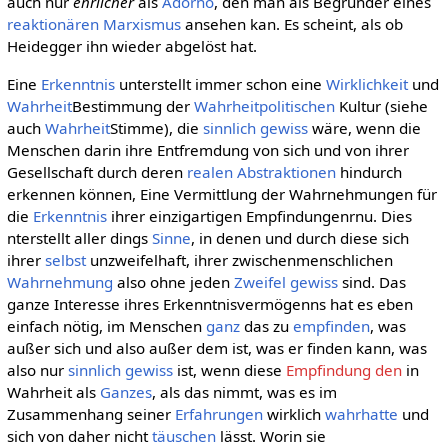
auch nur
ehrlicher
als
Adorno
, den man als Begründer eines
reaktionären Marxismus
ansehen kan. Es scheint, als ob
Heidegger ihn wieder abgelöst hat.
Eine
Erkenntnis
unterstellt immer schon eine
Wirklichkeit
und
Wahrheit
Bestimmung der
Wahrheitpolitischen
Kultur (siehe
auch
Wahrheit
Stimme), die
sinnlich gewiss
wäre, wenn die
Menschen darin ihre Entfremdung von sich und von ihrer
Gesellschaft durch deren
realen Abstraktionen
hindurch
erkennen können, Eine Vermittlung der Wahrnehmungen für
die
Erkenntnis
ihrer einzigartigen Empfindungenrnu. Dies
nterstellt aller dings
Sinne
, in denen und durch diese sich
ihrer
selbst
unzweifelhaft, ihrer zwischenmenschlichen
Wahrnehmung
also ohne jeden
Zweifel
gewiss
sind. Das
ganze Interesse ihres Erkenntnisvermögenns hat es eben
einfach nötig, im Menschen
ganz
das zu
empfinden
, was
außer sich und also außer dem ist, was er finden kann, was
also nur
sinnlich gewiss
ist, wenn diese
Empfindung den
in
Wahrheit als
Ganzes
, als das nimmt, was es im
Zusammenhang seiner
Erfahrungen
wirklich
wahrhatte
und
sich von daher nicht
täuschen
lässt. Worin sie