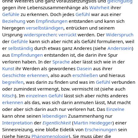
ohne Weiteres und ganz voraussetzungslos und
gleichgültig
gegen ihre Lebenszusammenhänge als
Wahrheit
ihrer
Gefühle
zu erkennen. Doch jedes
Gefühl
war aus einer
Beziehung
von
Empfindungen
entstanden und kann sich
hiergegen
verselbständigen
, entrücken und seinem
Ursprung
widersprechen
:
verrückt
werden. Der
Widerspruch
der
Gefühle
kann sich aber nicht als Gefühl formulieren, weil
er
selbständig
durch etwas ganz Anderes (siehe
Anderssein
)
aus
Empfindungen
entstanden ist, die darin ihre Spur
verloren haben. In der
Sprache
aber lässt sich wie in der
Kunst
ihr Werden als gewordenes
Dasein
aus ihrer
Geschichte
erkennen
, also auch
erschließen
und hieraus
begreifen
, was darin zu finden und was im
Gefühl
verbunden
oder zumindest vermengt, bzw. vermischt ist (siehe auch
Kitsch
). Im
einzelnen
Gefühl
lässt sich aber nichts anderes
erkennen
als das, was sich darin anmuten lässt, Mut macht
oder aber sich darin auch nur verloren hat. Das
Einzelne
kann ohne seinen
lebendigen
Zusammenhang nur
Interpretation
der
Eigentlichkeit
(
Martin Heidegger
) einer
Sinnesreizung, eine bloße Eidetik von
Erscheinungen
sein
(siehe hierzu
Phänomenologie
). Sie muss über die