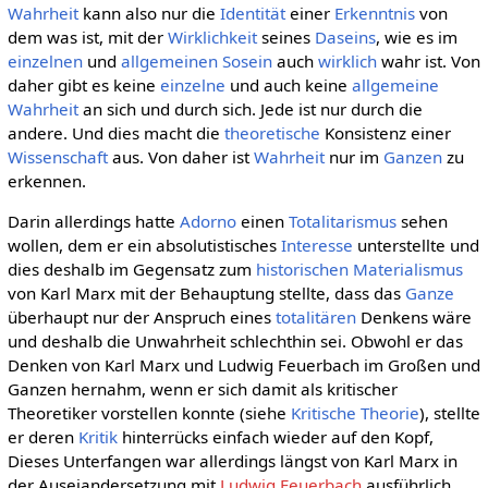
Wahrheit
kann also nur die
Identität
einer
Erkenntnis
von
dem was ist, mit der
Wirklichkeit
seines
Daseins
, wie es im
einzelnen
und
allgemeinen
Sosein
auch
wirklich
wahr ist. Von
daher gibt es keine
einzelne
und auch keine
allgemeine
Wahrheit
an sich und durch sich. Jede ist nur durch die
andere. Und dies macht die
theoretische
Konsistenz einer
Wissenschaft
aus. Von daher ist
Wahrheit
nur im
Ganzen
zu
erkennen.
Darin allerdings hatte
Adorno
einen
Totalitarismus
sehen
wollen, dem er ein absolutistisches
Interesse
unterstellte und
dies deshalb im Gegensatz zum
historischen Materialismus
von Karl Marx mit der Behauptung stellte, dass das
Ganze
überhaupt nur der Anspruch eines
totalitären
Denkens wäre
und deshalb die Unwahrheit schlechthin sei. Obwohl er das
Denken von Karl Marx und Ludwig Feuerbach im Großen und
Ganzen hernahm, wenn er sich damit als kritischer
Theoretiker vorstellen konnte (siehe
Kritische Theorie
), stellte
er deren
Kritik
hinterrücks einfach wieder auf den Kopf,
Dieses Unterfangen war allerdings längst von Karl Marx in
der Auseiandersetzung mit
Ludwig Feuerbach
ausführlich