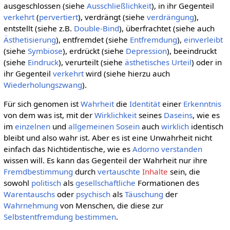
ausgeschlossen (siehe
Ausschließlichkeit
), in ihr Gegenteil
verkehrt
(
pervertiert
), verdrängt (siehe
verdrängung
),
entstellt (siehe z.B.
Double-Bind
), überfrachtet (siehe auch
Ästhetisierung
), entfremdet (siehe
Entfremdung
),
einverleibt
(siehe
Symbiose
), erdrückt (siehe
Depression
), beeindruckt
(siehe
Eindruck
), verurteilt (siehe
ästhetisches Urteil
) oder in
ihr Gegenteil
verkehrt
wird (siehe hierzu auch
Wiederholungszwang
).
Für sich genomen ist
Wahrheit
die
Identität
einer
Erkenntnis
von dem was ist, mit der
Wirklichkeit
seines
Daseins
, wie es
im
einzelnen
und
allgemeinen
Sosein
auch
wirklich
identisch
bleibt und also wahr ist. Aber es ist eine Unwahrheit nicht
einfach das Nichtidentische, wie es
Adorno
verstanden
wissen will. Es kann das Gegenteil der Wahrheit nur ihre
Fremdbestimmung
durch
vertauschte
Inhalte
sein, die
sowohl
politisch
als
gesellschaftliche
Formationen des
Warentauschs
oder
psychisch
als
Täuschung
der
Wahrnehmung
von Menschen, die diese zur
Selbstentfremdung
bestimmen
.