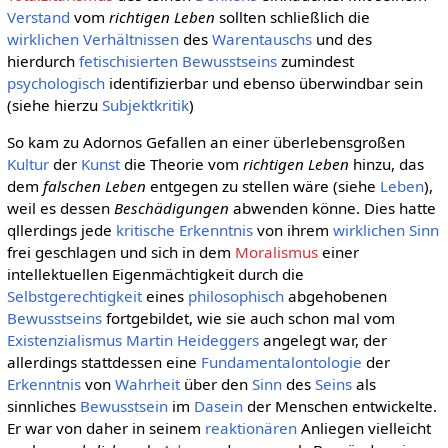
Verstand
vom
richtigen Leben
sollten schließlich die
wirklichen
Verhältnissen
des
Warentauschs
und des
hierdurch
fetischisierten
Bewusstseins
zumindest
psychologisch
identifizierbar und ebenso überwindbar sein
(siehe hierzu
Subjektkritik
)
So kam zu Adornos Gefallen an einer überlebensgroßen
Kultur
der
Kunst
die Theorie vom
richtigen Leben
hinzu, das
dem
falschen Leben
entgegen zu stellen wäre (siehe
Leben
),
weil es dessen
Beschädigungen
abwenden könne. Dies hatte
qllerdings jede
kritische
Erkenntnis
von ihrem
wirklichen
Sinn
frei geschlagen und sich in dem
Moralismus
einer
intellektuellen Eigenmächtigkeit durch die
Selbstgerechtigkeit
eines
philosophisch
abgehobenen
Bewusstseins
fortgebildet, wie sie auch schon mal vom
Existenzialismus
Martin Heideggers
angelegt war, der
allerdings stattdessen eine
Fundamentalontologie
der
Erkenntnis
von
Wahrheit
über den
Sinn
des
Seins
als
sinnliches
Bewusstsein
im
Dasein
der Menschen entwickelte.
Er war von daher in seinem
reaktionären
Anliegen vielleicht