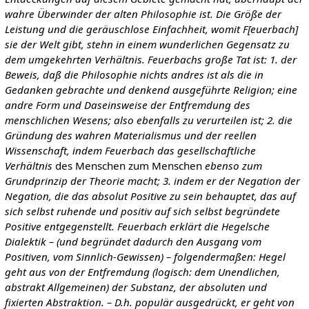
wahre Überwinder der alten Philosophie ist. Die Größe der
Leistung und die geräuschlose Einfachheit, womit F[euerbach]
sie der Welt gibt, stehn in einem wunderlichen Gegensatz zu
dem umgekehrten Verhältnis. Feuerbachs große Tat ist: 1. der
Beweis, daß die Philosophie nichts andres ist als die in
Gedanken gebrachte und denkend ausgeführte Religion; eine
andre Form und Daseinsweise der Entfremdung des
menschlichen Wesens; also ebenfalls zu verurteilen ist; 2. die
Gründung des wahren Materialismus und der reellen
Wissenschaft, indem Feuerbach das gesellschaftliche
Verhältnis
des Menschen zum Menschen
ebenso zum
Grundprinzip der Theorie macht; 3. indem er der Negation der
Negation, die das absolut Positive zu sein behauptet, das auf
sich selbst ruhende und positiv auf sich selbst begründete
Positive entgegenstellt. Feuerbach erklärt die Hegelsche
Dialektik – (und begründet dadurch den Ausgang vom
Positiven, vom Sinnlich-Gewissen) – folgendermaßen: Hegel
geht aus von der Entfremdung (logisch: dem Unendlichen,
abstrakt Allgemeinen) der Substanz, der absoluten und
fixierten Abstraktion. – D.h. populär ausgedrückt, er geht von