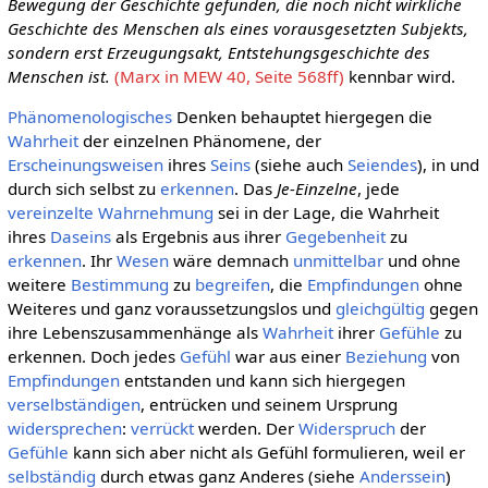
Bewegung der Geschichte gefunden, die noch nicht wirkliche
Geschichte des Menschen als eines vorausgesetzten Subjekts,
sondern erst Erzeugungsakt, Entstehungsgeschichte des
Menschen ist.
(Marx in MEW 40, Seite 568ff)
kennbar wird.
Phänomenologisches
Denken behauptet hiergegen die
Wahrheit
der einzelnen Phänomene, der
Erscheinungsweisen
ihres
Seins
(siehe auch
Seiendes
), in und
durch sich selbst zu
erkennen
. Das
Je-Einzelne
, jede
vereinzelte
Wahrnehmung
sei in der Lage, die Wahrheit
ihres
Daseins
als Ergebnis aus ihrer
Gegebenheit
zu
erkennen
. Ihr
Wesen
wäre demnach
unmittelbar
und ohne
weitere
Bestimmung
zu
begreifen
, die
Empfindungen
ohne
Weiteres und ganz voraussetzungslos und
gleichgültig
gegen
ihre Lebenszusammenhänge als
Wahrheit
ihrer
Gefühle
zu
erkennen. Doch jedes
Gefühl
war aus einer
Beziehung
von
Empfindungen
entstanden und kann sich hiergegen
verselbständigen
, entrücken und seinem Ursprung
widersprechen
:
verrückt
werden. Der
Widerspruch
der
Gefühle
kann sich aber nicht als Gefühl formulieren, weil er
selbständig
durch etwas ganz Anderes (siehe
Anderssein
)