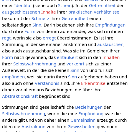
einer
Identität
(siehe auch
Schein
). In der
Getrenntheit
der
ausgeschlossenen
Inhalte
ihrer
praktischen
Verhältnisse
bekommt der
Schmerz
ihrer
Getrenntheit
einen
selbständigen
Sinn
. Darin beziehen sich ihre
Empfindungen
durch ihre
Form
von demm aufeinander, was sich in ihnen
regt
, worin sie also
erregt
übereinstimmen: Es ist ihre
Stimmung, in der sie einaner anstimmen und
austauschen
,
also auch austauschbar sind. Was sie im Gemeinen ihrer
Form
nach gewinnen, das
entäußert
sich in den
Inhalten
ihrer
Selbstwahrnehmung
und
verkehrt
sich zu einer
Außenwelt, in der die sie keinen
Sinn
von und für sich
empfinden
, weil sie darin ihren
Sinn
aufgehoben haben und
also auch ohne
Verständnis
sind. Ihre
Erkenntnise
entstehen
daher vor allem aus Beziehungen, die über ihre
Abstraktionskraft
begründet sind.
Stimmungen sind gesellschaftliche
Beziehungen
der
Selbstwahrnehmung
, worin die eine
Empfindung
iwie die
andere gilt und von daher einen
Gemeinsinn
erzeugt, durch
dden die
Abstraktion
von ihren
Gewissheiten
gewinnen