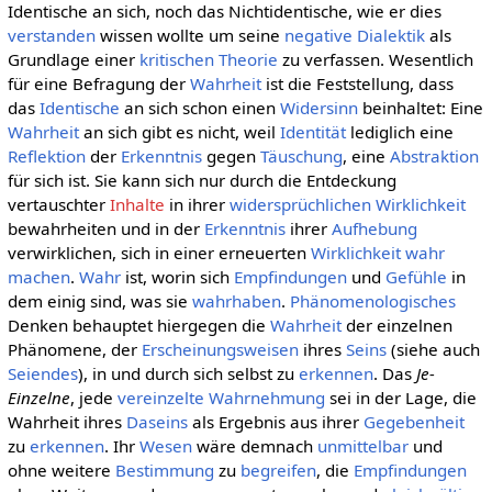
Identische an sich, noch das Nichtidentische, wie er dies
verstanden
wissen wollte um seine
negative Dialektik
als
Grundlage einer
kritischen Theorie
zu verfassen. Wesentlich
für eine Befragung der
Wahrheit
ist die Feststellung, dass
das
Identische
an sich schon einen
Widersinn
beinhaltet: Eine
Wahrheit
an sich gibt es nicht, weil
Identität
lediglich eine
Reflektion
der
Erkenntnis
gegen
Täuschung
, eine
Abstraktion
für sich ist. Sie kann sich nur durch die Entdeckung
vertauschter
Inhalte
in ihrer
widersprüchlichen
Wirklichkeit
bewahrheiten und in der
Erkenntnis
ihrer
Aufhebung
verwirklichen, sich in einer erneuerten
Wirklichkeit
wahr
machen
.
Wahr
ist, worin sich
Empfindungen
und
Gefühle
in
dem einig sind, was sie
wahrhaben
.
Phänomenologisches
Denken behauptet hiergegen die
Wahrheit
der einzelnen
Phänomene, der
Erscheinungsweisen
ihres
Seins
(siehe auch
Seiendes
), in und durch sich selbst zu
erkennen
. Das
Je-
Einzelne
, jede
vereinzelte
Wahrnehmung
sei in der Lage, die
Wahrheit ihres
Daseins
als Ergebnis aus ihrer
Gegebenheit
zu
erkennen
. Ihr
Wesen
wäre demnach
unmittelbar
und
ohne weitere
Bestimmung
zu
begreifen
, die
Empfindungen