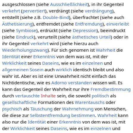
ausgeschlossen (siehe
Ausschließlichkeit
), in ihr Gegenteil
verkehrt
(
pervertiert
), verdrängt (siehe
verdrängung
),
entstellt (siehe z.B.
Double-Bind
), überfrachtet (siehe auch
Ästhetisierung
), entfremdet (siehe
Entfremdung
),
einverleibt
(siehe
Symbiose
), erdrückt (siehe
Depression
), beeindruckt
(siehe
Eindruck
), verurteilt (siehe
ästhetisches Urteil
) oder in
ihr Gegenteil
verkehrt
wird (siehe hierzu auch
Wiederholungszwang
). Für sich genomen ist
Wahrheit
die
Identität
einer
Erkenntnis
von dem was ist, mit der
Wirklichkeit
seines
Daseins
, wie es im
einzelnen
und
allgemeinen
Sosein
auch
wirklich
identisch bleibt und also
wahr ist. Aber es ist eine Unwahrheit nicht einfach das
Nichtidentische, wie es
Adorno
verstanden
wissen will. Es
kann das Gegenteil der Wahrheit nur ihre
Fremdbestimmung
durch
vertauschte
Inhalte
sein, die sowohl
politisch
als
gesellschaftliche
Formationen des
Warentauschs
oder
psychisch
als
Täuschung
der
Wahrnehmung
von Menschen,
die diese zur
Selbstentfremdung
bestimmen
.
Wahrheit
kann
also nur die
Identität
einer
Erkenntnis
von dem was ist, mit
der
Wirklichkeit
seines
Daseins
, wie es im
einzelnen
und