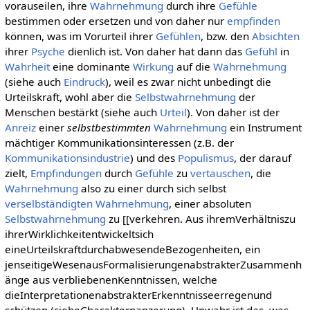
vorauseilen, ihre
Wahrnehmung
durch ihre
Gefühle
bestimmen oder ersetzen und von daher nur
empfinden
können, was im Vorurteil ihrer
Gefühlen
, bzw. den
Absichten
ihrer
Psyche
dienlich ist. Von daher hat dann das
Gefühl
in
Wahrheit
eine dominante
Wirkung
auf die
Wahrnehmung
(siehe auch
Eindruck
), weil es zwar nicht unbedingt die
Urteilskraft, wohl aber die
Selbstwahrnehmung
der
Menschen bestärkt (siehe auch
Urteil
). Von daher ist der
Anreiz
einer
selbstbestimmten
Wahrnehmung
ein Instrument
mächtiger Kommunikationsinteressen (z.B. der
Kommunikationsindustrie
) und des
Populismus
, der darauf
zielt,
Empfindungen
durch
Gefühle
zu
vertauschen
, die
Wahrnehmung
also zu einer durch sich selbst
verselbständigten
Wahrnehmung
, einer absoluten
Selbstwahrnehmung
zu [[verkehren. Aus ihremVerhältniszu
ihrerWirklichkeitentwickeltsich
eineUrteilskraftdurchabwesendeBezogenheiten, ein
jenseitigeWesenausFormalisierungenabstrakterZusammenh
änge aus verbliebenenKenntnissen, welche
dieInterpretationenabstrakterErkenntnisseerregenund