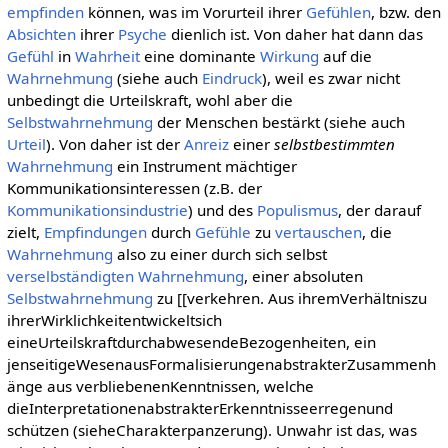
empfinden
können, was im Vorurteil ihrer
Gefühlen
, bzw. den
Absichten
ihrer
Psyche
dienlich ist. Von daher hat dann das
Gefühl
in
Wahrheit
eine dominante
Wirkung
auf die
Wahrnehmung
(siehe auch
Eindruck
), weil es zwar nicht
unbedingt die Urteilskraft, wohl aber die
Selbstwahrnehmung
der Menschen bestärkt (siehe auch
Urteil
). Von daher ist der
Anreiz
einer
selbstbestimmten
Wahrnehmung
ein Instrument mächtiger
Kommunikationsinteressen (z.B. der
Kommunikationsindustrie
) und des
Populismus
, der darauf
zielt,
Empfindungen
durch
Gefühle
zu
vertauschen
, die
Wahrnehmung
also zu einer durch sich selbst
verselbständigten
Wahrnehmung
, einer absoluten
Selbstwahrnehmung
zu [[verkehren. Aus ihremVerhältniszu
ihrerWirklichkeitentwickeltsich
eineUrteilskraftdurchabwesendeBezogenheiten, ein
jenseitigeWesenausFormalisierungenabstrakterZusammenh
änge aus verbliebenenKenntnissen, welche
dieInterpretationenabstrakterErkenntnisseerregenund
schützen (sieheCharakterpanzerung). Unwahr ist das, was