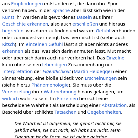
aus
Empfindungen
entstanden ist, die darin ihre Spur
verloren haben. In der
Sprache
aber lässt sich wie in der
Kunst
ihr Werden als gewordenes
Dasein
aus ihrer
Geschichte
erkennen
, also auch
erschließen
und hieraus
begreifen
, was darin zu finden und was im
Gefühl
verbunden
oder zumindest vermengt, bzw. vermischt ist (siehe auch
Kitsch
). Im
einzelnen
Gefühl
lässt sich aber nichts anderes
erkennen
als das, was sich darin anmuten lässt, Mut macht
oder aber sich darin auch nur verloren hat. Das
Einzelne
kann ohne seinen
lebendigen
Zusammenhang nur
Interpretation
der
Eigentlichkeit
(
Martin Heidegger
) einer
Sinnesreizung, eine bloße Eidetik von
Erscheinungen
sein
(siehe hierzu
Phänomenologie
). Sie muss über die
Vereinzelung
ihrer
Wahrnehmung
hinaus gelangen, um
wirklich
wahr zu sein. Im
Einzelnen
herrscht eine
bescheidene Wahrheit als Bescheidung einer
Abstraktion
, als
Bescheid über schlichte
Tatsachen
und
Gegebenheiten
.
Die Wahrheit ist allgemein, sie gehört nicht mir, sie
gehört allen, sie hat mich, ich habe sie nicht. Mein
Eigentum ist die Form, sie ist meine geistige